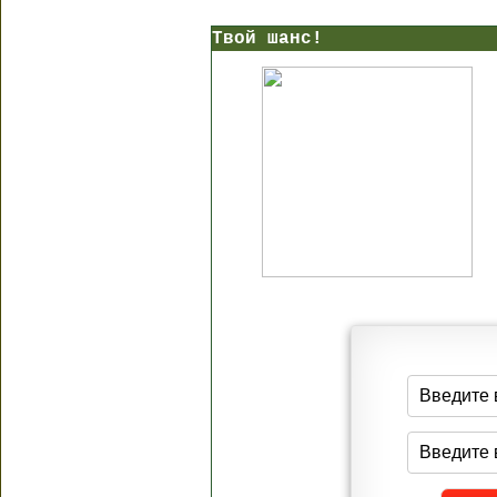
Твой шанс!