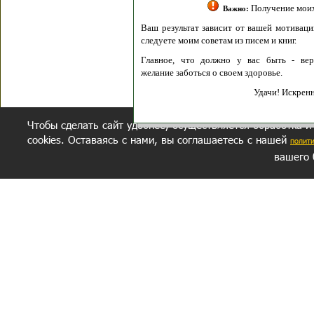
Получение моих 
Важно:
Ваш результат зависит от вашей мотивации
следуете моим советам из писем и книг.
Главное, что должно у вас быть - вер
желание заботься о своем здоровье.
Удачи! Искрен
Чтобы сделать сайт удобнее, осуществляется обработка и
cookies. Оставаясь с нами, вы соглашаетесь с нашей
полит
вашего 
СЕКРЕТНЫЙ РАЗДЕЛ
ВОПРОС-ОТВЕТ
ОБ АВТОРЕ
Политика обработки данных
Политика конфиденциальности