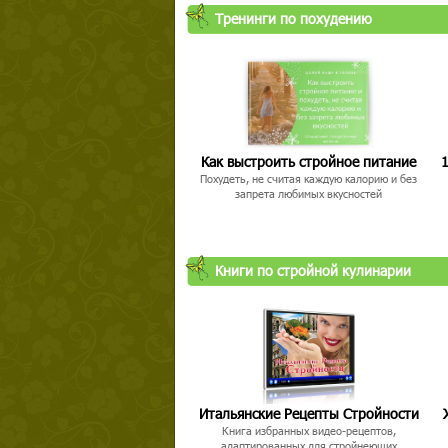
Тренинги по похудению
Как выстроить стройное питание
1
Похудеть, не считая каждую калорию и без
запрета любимых вкусностей
Книги по стройной кулинарии
Итальянские Рецепты Стройности
Книга избранных видео-рецептов,
адаптированных для стройнеющих