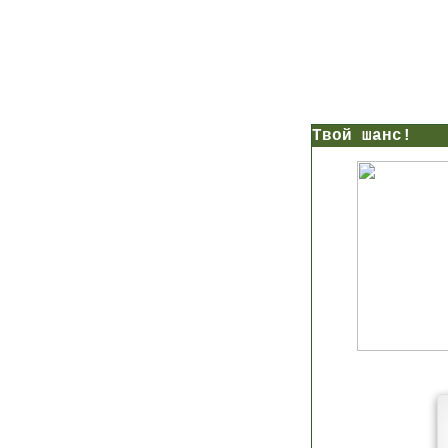
нс!
Прямо сейчас получи мои
7 уроков стройности
И
без голодных дие
начни немедленно худеть
таблеток
Первый урок - через 5 минут в твоем почтовом ящ