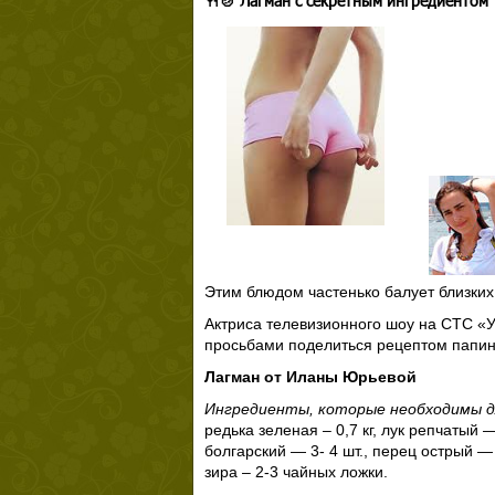
🍴🍲 Лагман с секретным ингредиентом
Этим блюдом частенько балует близких
Актриса телевизионного шоу на СТС «У
просьбами поделиться рецептом папино
Лагман от Иланы Юрьевой
Ингредиенты, которые необходимы д
редька зеленая – 0,7 кг, лук репчатый 
болгарский — 3- 4 шт., перец острый — 
зира – 2-3 чайных ложки.⠀ ⠀ ⠀ ⠀ ⠀ ⠀ ⠀