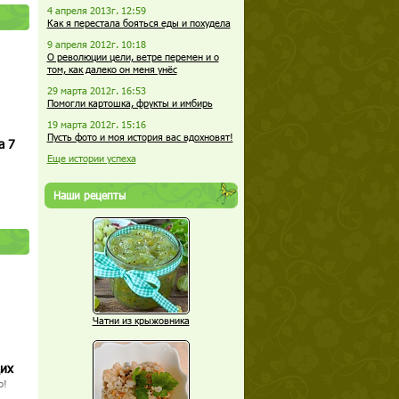
4 апреля 2013г. 12:59
Как я перестала бояться еды и похудела
9 апреля 2012г. 10:18
О революции цели, ветре перемен и о
том, как далеко он меня унёс
29 марта 2012г. 16:53
Помогли картошка, фрукты и имбирь
19 марта 2012г. 15:16
Пусть фото и моя история вас вдохновят!
а 7
Еще истории успеха
Наши рецепты
Чатни из крыжовника
щих
о!