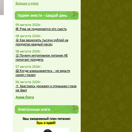
Больше о курсе
Худеем вместе - каждый день
09 августа 2026г.
🙈 Рука не поднимается это съесть
08 августа 2026г.
🤩 Как экономить тысячи рублей на
продуктах каждый месяц
08 августа 2026г.
😮 Почему интуитивное питание НЕ
помогает похудеть
07 августа 2026г.
😱 Когда взвешиваетесь - не верьте
своим глазам
06 августа 2026г.
🍅 Хвастаюсь урожаем и открываю глаза
на факт
Архив блога
Электронные книги
Ваш ежедневный план питания:
Ешь и худей!