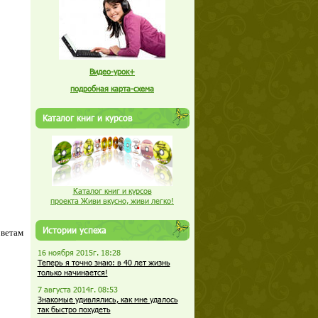
Видео-урок+
подробная карта-схема
Каталог книг и курсов
Каталог книг и курсов
проекта Живи вкусно, живи легко!
Истории успеха
оветам
16 ноября 2015г. 18:28
Теперь я точно знаю: в 40 лет жизнь
только начинается!
7 августа 2014г. 08:53
Знакомые удивлялись, как мне удалось
так быстро похудеть