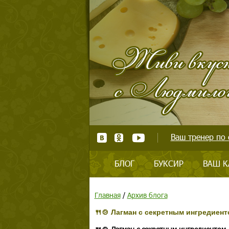
Ваш тренер по 
БЛОГ
БУКСИР
ВАШ К
Главная
/
Архив блога
🍴🍲 Лагман с секретным ингредиент