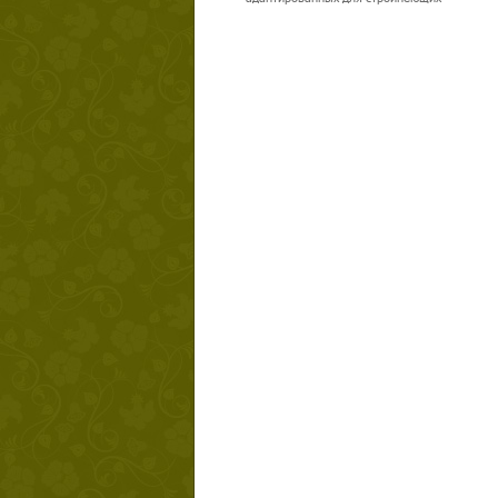
Твой ша