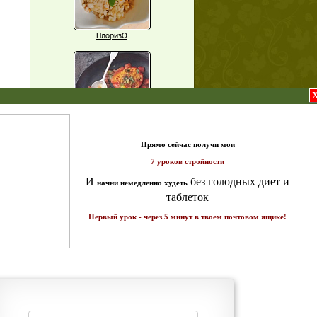
ПлоризО
X
Паприка, фаршированная чечевицей
т и
ике!
Рагу из баклажанов с нутом
Еще рецепты
Проверь себя
Часто ли вы чувствуете усталость в
середине дня?