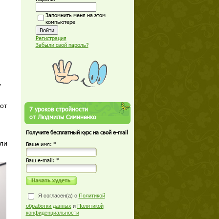
Запомнить меня на этом
компьютере
Регистрация
Забыли свой пароль?
,
от
7 уроков стройности
от Людмилы Симиненко
Получите бесплатный курс на свой e-mail
ли
Ваше имя: *
Ваш е-mail: *
Я согласен(а) с
Политикой
обработки данных
и
Политикой
конфиденциальности