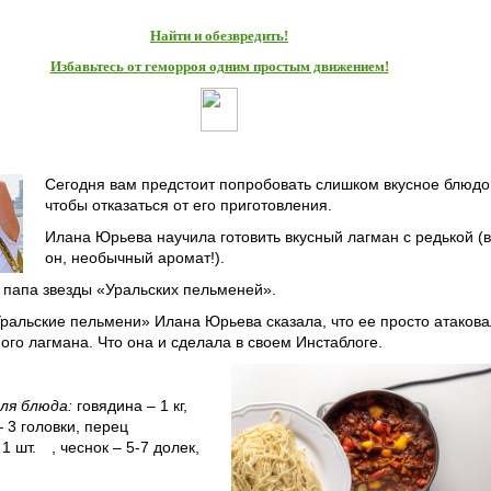
Найти и обезвредить!
Избавьтесь от геморроя одним простым движением!
Сегодня в​​​​
ам предстоит попробовать слишком вкусное блюдо
чтобы отказаться от его приготовления.
Илана Юрьева научила готовить вкусный лагман с редькой (в
он, необычный аромат!).
 папа звезды «Уральских пельменей».
ральские пельмени» Илана Юрьева сказала, что ее просто атакова
го лагмана. Что она и сделала в своем Инстаблоге.
ля блюда:
говядина – 1 кг,
— 3 головки, перец
1 шт. ⠀, чеснок – 5-7 долек,
 ⠀ ⠀