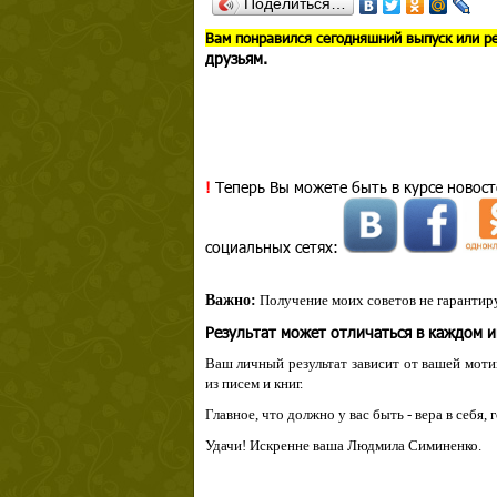
Поделиться…
В
ам понравился сегодняшний выпуск или р
друзьям.
!
Теперь Вы можете быть в курсе новост
социальных сетях:
Важно:
Получение моих советов не гарантиру
Результат может отличаться в каждом 
Ваш личный результат зависит от вашей мотив
из писем и книг.
Главное, что должно у вас быть - вера в себя,
Удачи! Искренне ваша Людмила Симиненко.