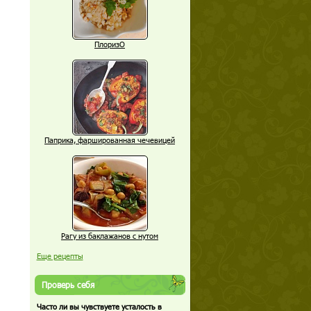
ПлоризО
Паприка, фаршированная чечевицей
Рагу из баклажанов с нутом
Еще рецепты
Проверь себя
Часто ли вы чувствуете усталость в