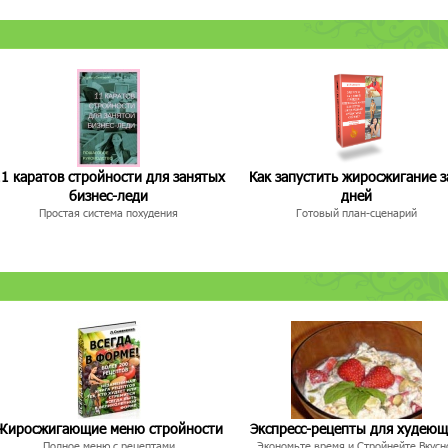
1 каратов стройности для занятых
Как запустить жиросжигание з
бизнес-леди
дней
Простая система похудения
Готовый план-сценарий
Жиросжигающие меню стройности
Экспресс-рецепты для худею
Полное меню с рецептами
Экономьте время и Стройнейте Вкусн