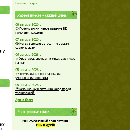
Больше о курсе
Худеем вместе - каждый день
08 августа 2026г.
😮 Почему интуитивное питание НЕ
помогает похудеть
07 августа 2026г.
😱 Когда взвешиваетесь - не верьте
своим глазам
а 7
06 августа 2026г.
🍅 Хвастаюсь урожаем и открываю глаза
на факт
05 августа 2026г.
⚡7 причудливых подсказок для
уменьшения аппетита
05 августа 2026г.
😮Зачем качку нюхать шоколад перед
тренировкой?
Архив блога
Электронные книги
Ваш ежедневный план питания:
щих
Ешь и худей!
о!