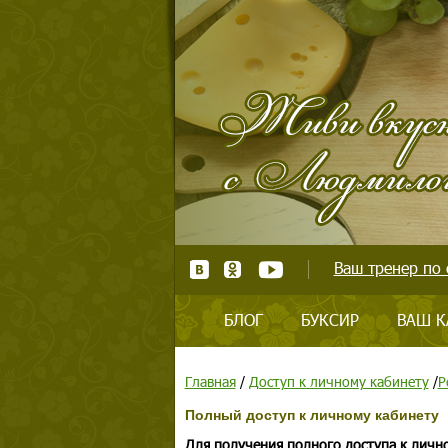
Ваш тренер по 
БЛОГ
БУКСИР
ВАШ К
Главная
/
Доступ к личному кабинету
/
Р
Полный доступ к личному кабинету
Для получения полного доступа к личн