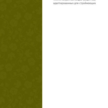
адаптированных для стройнеющих