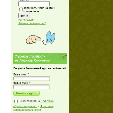
Запомнить меня на этом
компьютере
Регистрация
Забыли свой пароль?
7 уроков стройности
от Людмилы Симиненко
Получите бесплатный курс на свой e-mail
Ваше имя: *
Ваш е-mail: *
Я согласен(а) с
Политикой
обработки данных
и
Политикой
конфиденциальности