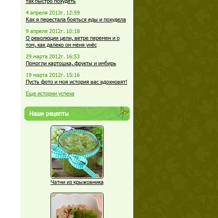
так быстро похудеть
4 апреля 2013г. 12:59
Как я перестала бояться еды и похудела
9 апреля 2012г. 10:18
О революции цели, ветре перемен и о
том, как далеко он меня унёс
29 марта 2012г. 16:53
Помогли картошка, фрукты и имбирь
19 марта 2012г. 15:16
Пусть фото и моя история вас вдохновят!
Еще истории успеха
Наши рецепты
Чатни из крыжовника