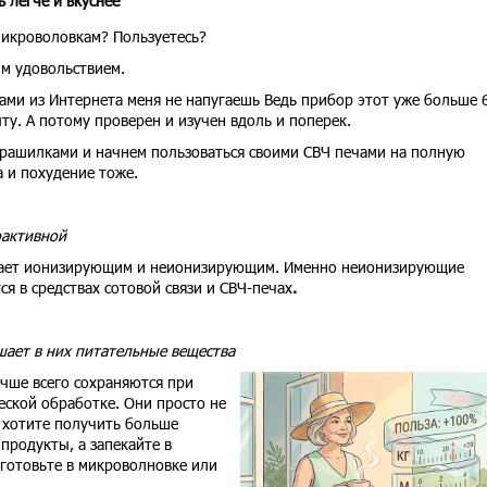
ь легче и вкуснее
микроволовкам? Пользуетесь?
им удовольствием.
ами из Интернета меня не напугаешь Ведь прибор этот уже больше 
ыту. А потому проверен и изучен вдоль и поперек.
страшилками и начнем пользоваться своими СВЧ печами на полную
а и похудение тоже.
оактивной
вает ионизирующим и неионизирующим. Именно неионизирующие
я в средствах сотовой связи и СВЧ-печах
.
шает в них питательные вещества
чше всего сохраняются при
ской обработке. Они просто не
 хотите получить больше
продукты, а запекайте в
 готовьте в микроволновке или