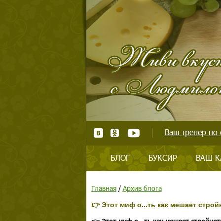
Ваш тренер по 
БЛОГ
БУКСИР
ВАШ К
Главная
/
Архив блога
👉 Этот миф о...ть как мешает строй