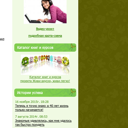
Видео-урок+
подробная карта-схема
вке
Каталог книг и курсов
Каталог книг и курсов
проекта Живи вкусно, живи легко!
Истории успеха
16 ноября 2015г. 18:28
Теперь я точно знаю: в 40 лет жизнь
только начинается!
7 августа 2014г. 08:53
Знакомые удивлялись, как мне удалось
так быстро похудеть