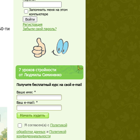
Запомнить меня на этом
компьютере
Регистрация
60-ти
Забыли свой пароль?
7 уроков стройности
от Людмилы Симиненко
Получите бесплатный курс на свой e-mail
Ваше имя: *
Ваш е-mail: *
Я согласен(а) с
Политикой
обработки данных
и
Политикой
конфиденциальности