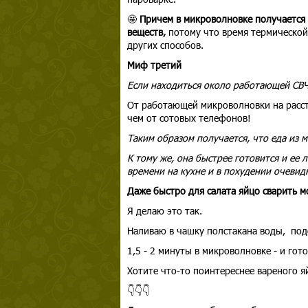
🤩
Причем в микроволновке получается
веществ,
потому что время термической
других способов.
Миф третий
Если находиться около работающей СВЧ
От работающей микроволновки на расстоя
чем от сотовых телефонов!
Таким образом получается, что еда из м
К тому же, она быстрее готовится и ее
времени на кухне и в похудении очевид
Даже быстро для салата яйцо сварить 
Я делаю это так.
Наливаю в чашку полстакана воды, подс
1,5 - 2 минуты в микроволновке - и гото
Хотите что-то поинтереснее вареного я
👇👇👇