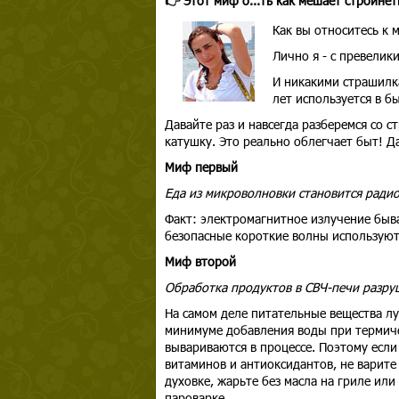
👉 Этот миф о...ть как мешает стройнет
Как вы относитесь к 
Лично я - с превелик
И никакими страшилк
лет используется в б
Давайте раз и навсегда разберемся со 
катушку. Это реально облегчает быт! Д
Миф первый
Еда из микроволновки становится ради
Факт: электромагнитное излучение бы
безопасные короткие волны используютс
Миф второй
Обработка продуктов в СВЧ-печи разру
На самом деле питательные вещества лу
минимуме добавления воды при термиче
вывариваются в процессе. Поэтому если
витаминов и антиоксидантов, не варите 
духовке, жарьте без масла на гриле или
пароварке.