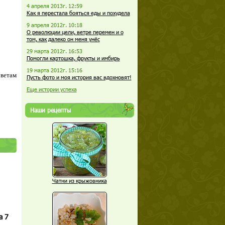
4 апреля 2013г. 12:59
Как я перестала бояться еды и похудела
9 апреля 2012г. 10:18
О революции цели, ветре перемен и о
том, как далеко он меня унёс
29 марта 2012г. 16:53
Помогли картошка, фрукты и имбирь
19 марта 2012г. 15:16
оветам
Пусть фото и моя история вас вдохновят!
Еще истории успеха
Наши рецепты
Чатни из крыжовника
а 7