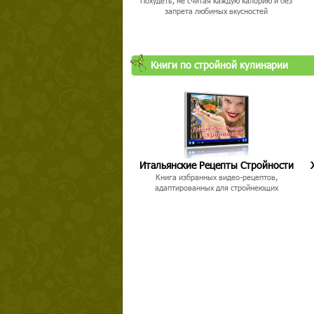
Похудеть, не считая каждую калорию и без
запрета любимых вкусностей
Книги по стройной кулинарии
Твой ша
Итальянские Рецепты Стройности
Книга избранных видео-рецептов,
адаптированных для стройнеющих