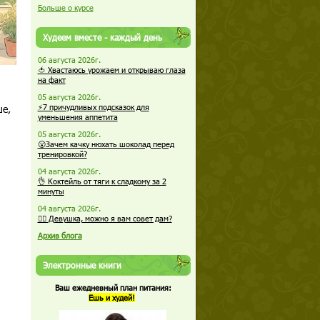
Больше о курсе
Худеем вместе - каждый день
06 августа 2026г.
🍅 Хвастаюсь урожаем и открываю глаза
на факт
05 августа 2026г.
ше,
⚡7 причудливых подсказок для
уменьшения аппетита
05 августа 2026г.
😮Зачем качку нюхать шоколад перед
тренировкой?
04 августа 2026г.
👌 Коктейль от тяги к сладкому за 2
минуты
04 августа 2026г.
🏋️‍♀️ Девушка, можно я вам совет дам?
Архив блога
Электронные книги
Ваш ежедневный план питания:
Ешь и худей!