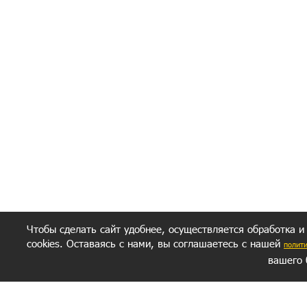
Я согласен(а
Политик
Полити
Получение моих 
Важно:
Ваш результат зависит от вашей мотивации
следуете моим советам из писем и книг.
Главное, что должно у вас быть - вер
желание заботься о своем здоровье.
Удачи! Искрен
Чтобы сделать сайт удобнее, осуществляется обработка и
cookies. Оставаясь с нами, вы соглашаетесь с нашей
полит
вашего 