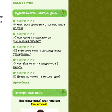
Больше о курсе
Худеем вместе - каждый день
ли
ак
06 августа 2026г.
🍅 Хвастаюсь урожаем и открываю глаза
на факт
05 августа 2026г.
⚡7 причудливых подсказок для
уменьшения аппетита
05 августа 2026г.
😮Зачем качку нюхать шоколад перед
тренировкой?
04 августа 2026г.
👌 Коктейль от тяги к сладкому за 2
минуты
04 августа 2026г.
🏋️‍♀️ Девушка, можно я вам совет дам?
Архив блога
Электронные книги
Ваш ежедневный план питания:
Ешь и худей!