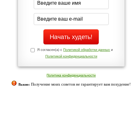
Да
Нет
Телефоны службы поддержки
+7 (909) 421-77-27
ованием cookies. Оставаясь с нами, вы соглашаетесь с нашей
 браузера.
Согласен
ательно вы
 фигуру и