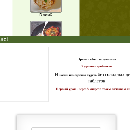
ПлоризО
X
Паприка, фаршированная чечевицей
т и
ике!
Рагу из баклажанов с нутом
Еще рецепты
Проверь себя
Часто ли вы чувствуете усталость в
середине дня?