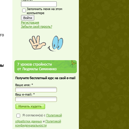
Запомнить меня на этом
компьютере
Регистрация
Забыли свой пароль?
го
7 уроков стройности
вы
от Людмилы Симиненко
Получите бесплатный курс на свой e-mail
Ваше имя: *
Ваш е-mail: *
Я согласен(а) с
Политикой
обработки данных
и
Политикой
конфиденциальности