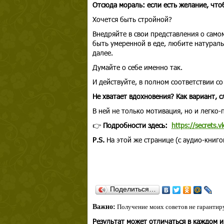
Отсюда мораль: если есть желание, чт
Хочется быть стройной?
Внедряйте в свои представления о само
быть умеренной в еде, любите натураль
далее.
Думайте о себе именно так.
И действуйте, в полном соответствии с
Не хватает вдохновения? Как вариант, 
В ней не только мотивация, но и легко
👉
Подробности здесь:
https://secrets.
P.S.
На этой же странице (с аудио-книг
Поделиться…
Важно:
Получение моих советов не гарантиру
Результат может отличаться в каждом 