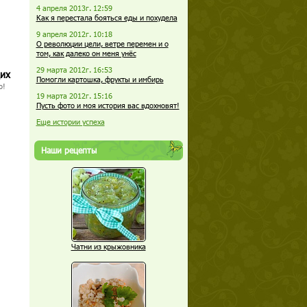
4 апреля 2013г. 12:59
Как я перестала бояться еды и похудела
9 апреля 2012г. 10:18
О революции цели, ветре перемен и о
том, как далеко он меня унёс
29 марта 2012г. 16:53
щих
Помогли картошка, фрукты и имбирь
о!
19 марта 2012г. 15:16
Пусть фото и моя история вас вдохновят!
Еще истории успеха
Наши рецепты
Чатни из крыжовника