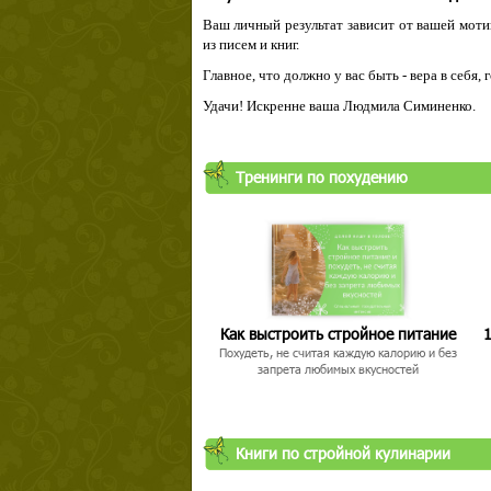
Ваш личный результат зависит от вашей мотив
из писем и книг.
Главное, что должно у вас быть - вера в себя,
Удачи! Искренне ваша Людмила Симиненко.
Тренинги по похудению
Как выстроить стройное питание
1
Похудеть, не считая каждую калорию и без
запрета любимых вкусностей
Книги по стройной кулинарии