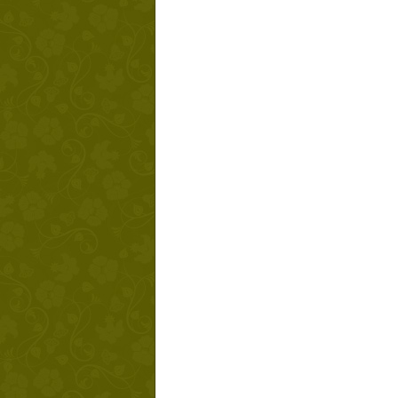
Твой ша