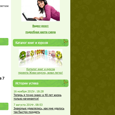
оветам
Видео-урок+
подробная карта-схема
Каталог книг и курсов
Каталог книг и курсов
проекта Живи вкусно, живи легко!
а 7
Истории успеха
16 ноября 2015г. 18:28
Теперь я точно знаю: в 40 лет жизнь
только начинается!
7 августа 2014г. 08:53
Знакомые удивлялись, как мне удалось
так быстро похудеть