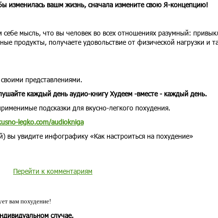
обы изменилась вашм жизнь, сначала измените свою Я-концепцию!
м себе мысль, что вы человек во всех отношениях разумный: привык
ные продукты, получаете удовольствие от физической нагрузки и т
о своими представлениями.
слушайте каждый день аудио-книгу Худеем -вместе - каждый день.
-применимые подсказки для вкусно-легкого похудения.
vkusno-legko.com/audiokniga
ой) вы увидите инфографику «Как настроиться на похудение»
Перейти к комментариям
ет вам похудение!
индивидуальном случае.