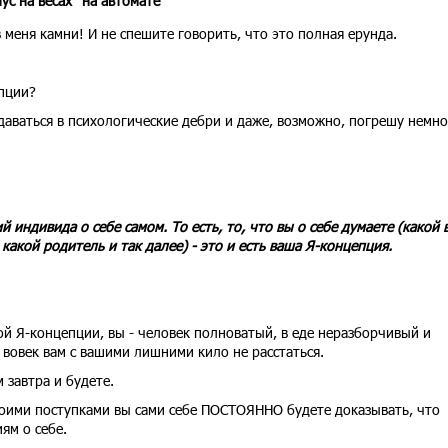
ус на весах "на автомате"
 меня камни! И не спешите говорить, что это полная ерунда.
пции?
вдаваться в психологические дебри и даже, возможно, погрешу немно
й индивида о себе самом. То есть, то, что вы о себе думаете (какой 
какой родитель и так далее) - это и есть ваша Я-концепция.
ой Я-концепции, вы - человек полноватый, в еде неразборчивый и
вовек вам с вашими лишними кило не расстаться.
 завтра и будете.
своими поступками вы сами себе ПОСТОЯННО будете доказывать, что
ям о себе.