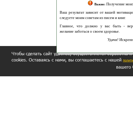
Получение моих 
Важно:
Ваш результат зависит от вашей мотивации
следуете моим советам из писем и книг.
Главное, что должно у вас быть - вер
желание заботься о своем здоровье.
Удачи! Искрен
Чтобы сделать сайт удобнее, осуществляется обработка и
cookies. Оставаясь с нами, вы соглашаетесь с нашей
полит
вашего 
СЕКРЕТНЫЙ РАЗДЕЛ
ВОПРОС-ОТВЕТ
ОБ АВТОРЕ
Политика обработки данных
Политика конфиденциальности