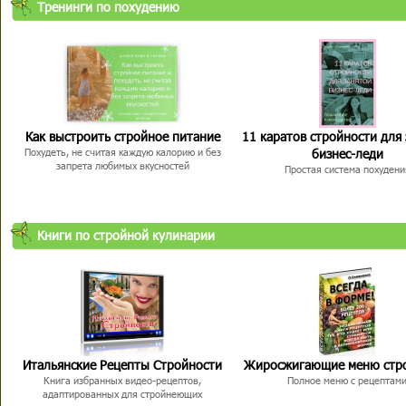
Тренинги по похудению
Как выстроить стройное питание
11 каратов стройности для
бизнес-леди
Похудеть, не считая каждую калорию и без
запрета любимых вкусностей
Простая система похудени
Книги по стройной кулинарии
Итальянские Рецепты Стройности
Жиросжигающие меню стр
Книга избранных видео-рецептов,
Полное меню с рецептам
адаптированных для стройнеющих