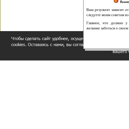
Получение моих 
Важно:
Ваш результат зависит от вашей мотивации
следуете моим советам из писем и книг.
Главное, что должно у вас быть - вер
желание заботься о своем здоровье.
Удачи! Искрен
Чтобы сделать сайт удобнее, осуществляется обработка и
cookies. Оставаясь с нами, вы соглашаетесь с нашей
полит
вашего 
СЕКРЕТНЫЙ РАЗДЕЛ
ВОПРОС-ОТВЕТ
ОБ АВТОРЕ
Политика обработки данных
Политика конфиденциальности