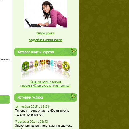
Видео-урок+
подробная карта-схема
Каталог книг и курсов
оветам
Каталог книг и курсов
проекта Живи вкусно, живи легко!
Истории успеха
16 ноября 2015г. 18:28
Теперь я точно знаю: в 40 лет жизнь
только начинается!
7 августа 2014г. 08:53
Знакомые удивлялись, как мне удалось