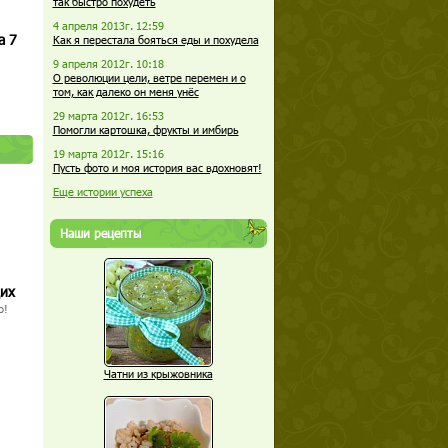
так быстро похудеть
4 апреля 2013г. 12:59
а 7
Как я перестала бояться еды и похудела
9 апреля 2012г. 10:18
О революции цели, ветре перемен и о
том, как далеко он меня унёс
29 марта 2012г. 16:53
Помогли картошка, фрукты и имбирь
19 марта 2012г. 15:16
Пусть фото и моя история вас вдохновят!
Еще истории успеха
Наши рецепты
щих
о!
Чатни из крыжовника