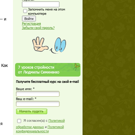
Запомнить меня на этом
компьютере
— и
Регистрация
Забыли свой пароль?
 Как
7 уроков стройности
от Людмилы Симиненко
Получите бесплатный курс на свой e-mail
Ваше имя: *
Ваш е-mail: *
Я согласен(а) с
Политикой
ля
обработки данных
и
Политикой
конфиденциальности