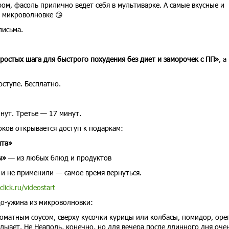
ром, фасоль прилично ведет себя в мультиварке. А самые вкусные и
 микроволновке 😘
письма.
ростых шага для быстрого похудения без диет и заморочек с ПП»
, а
оступе. Бесплатно.
нут. Третье — 17 минут.
оков открывается доступ к подаркам:
ита»
ы»
— из любых блюд и продуктов
 и не применили — самое время вернуться.
click.ru/videostart
о-ужина из микроволновки:
оматным соусом, сверху кусочки курицы или колбасы, помидор, оре
лывет. Не Неаполь, конечно, но для вечера после длинного дня оче