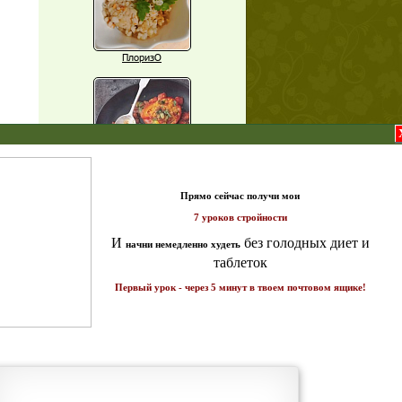
ПлоризО
X
Паприка, фаршированная чечевицей
т и
ике!
Рагу из баклажанов с нутом
Еще рецепты
Проверь себя
Часто ли вы чувствуете усталость в