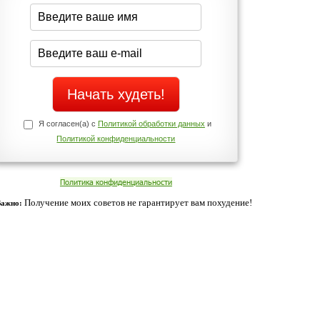
середине дня?
Да
Нет
Телефоны службы поддержки
+7 (909) 421-77-27
ованием cookies. Оставаясь с нами, вы соглашаетесь с нашей
 браузера.
Согласен
ательно вы
 фигуру и