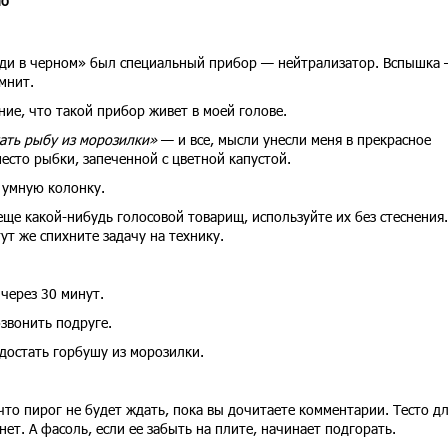
ло
ди в черном» был специальный прибор — нейтрализатор. Вспышка 
мнит.
ие, что такой прибор живет в моей голове.
ать рыбу из морозилки»
— и все, мысли унесли меня в прекрасное
есто рыбки, запеченной с цветной капустой.
 умную колонку.
 еще какой-нибудь голосовой товарищ, используйте их без стеснения.
ут же спихните задачу на технику.
через 30 минут.
озвонить подруге.
 достать горбушу из морозилки.
что пирог не будет ждать, пока вы дочитаете комментарии. Тесто д
нет. А фасоль, если ее забыть на плите, начинает подгорать.