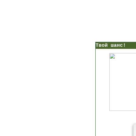
нс!
Прямо сейчас получи мои
7 уроков стройности
И
без голодных дие
начни немедленно худеть
таблеток
Первый урок - через 5 минут в твоем почтовом ящ