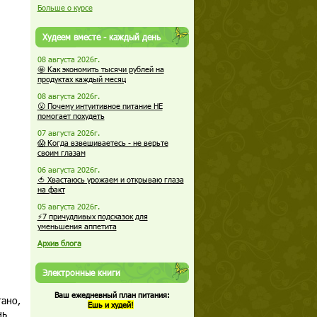
Больше о курсе
Худеем вместе - каждый день
08 августа 2026г.
🤩 Как экономить тысячи рублей на
продуктах каждый месяц
08 августа 2026г.
😮 Почему интуитивное питание НЕ
помогает похудеть
07 августа 2026г.
😱 Когда взвешиваетесь - не верьте
своим глазам
06 августа 2026г.
🍅 Хвастаюсь урожаем и открываю глаза
на факт
05 августа 2026г.
⚡7 причудливых подсказок для
уменьшения аппетита
Архив блога
Электронные книги
Ваш ежедневный план питания:
гано,
Ешь и худей!
нь