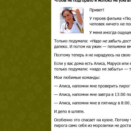
Чтобы не подгорало и молоко не убега
Привет!
У героев фильма «Лю
человек ничего не по
У меня иногда ощущен
Только подумала:
«Надо не забыть дост
далеко. И потом на ужин — пельмени вм
Поэтому теперь я не нарадуюсь на свою
Если у вас дома есть Алиса, Маруся или
только подумали: «надо не забыть» — т
Мои любимые команды:
— Алиса, напомни мне проверить пирог 
— Алиса, напомни мне завтра в 13:00 п
— Алиса, напомни мне в пятницу в 8:00
И дело в шляпе.
Особенно это спасает на кухне. Потому 
пирога само себя из морозилки не доста