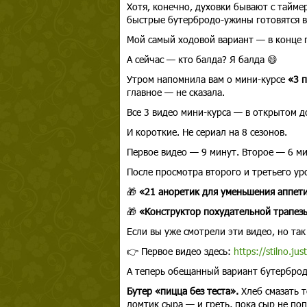
Хотя, конечно, духовки бывают с тайме
быстрые бутербродо-ужины готовятся в
Мой самый ходовой вариант — в конце 
А сейчас — кто балда? Я балда 😄
Утром напомнила вам о мини-курсе
«3 п
главное — не сказала.
Все 3 видео мини-курса — в открытом д
И короткие. Не сериал на 8 сезонов.
Первое видео — 9 минут. Второе — 6 ми
После просмотра второго и третьего ур
🎁
«21 аноретик для уменьшения аппет
🎁
«Конструктор похудательной трапез
Если вы уже смотрели эти видео, но так
👉 Первое видео здесь:
https://stilno.just
А теперь обещанный вариант бутерброд
Бутер «пицца без теста».
Хлеб смазать т
ломтик сыра — и греть, пока сыр не поп