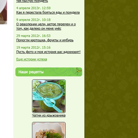
так быстро похудеть
4 апреля 2013г. 12:59
Как я перестала бояться еды и похудела
9 апреля 2012г. 10:18
О революции цели, ветре перемен и о
том, как далеко он меня унёс
29 марта 2012г. 16:53
Помогли картошка, фрукты и имбирь
19 марта 2012г. 15:16
Пусть фото и моя история вас вдохновят!
Еще истории успеха
Наши рецепты
Чатни из крыжовника