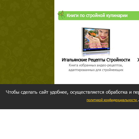
Книги по стройной кулинарии
Итальянские Рецепты Стройности
Книга избранных видео-рецептов,
адаптированных для стройнеющих
Чтобы сделать сайт удобнее, осуществляется обработка и пе
политикой конфиденциальности
Ваш резуль
следуете мо
Главное, 
желание за