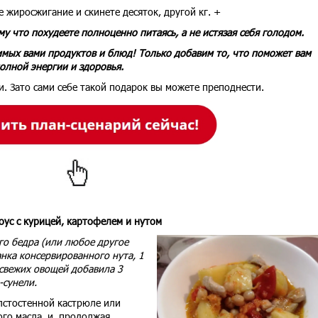
 жиросжигание и скинете десяток, другой кг. +
му что похудеете полноценно питаясь, а не истязая себя голодом.
имых вами продуктов и блюд! Только добавим то, что поможет вам
полной энергии и здоровья.
ги. Зато сами себе такой подарок вы можете преподнести.
оус с курицей, картофелем и нутом
го бедра (или любое другое
анка консервированного нута, 1
 свежих овощей добавила 3
-сунели.
лстостенной кастрюле или
ого масла, и, продолжая