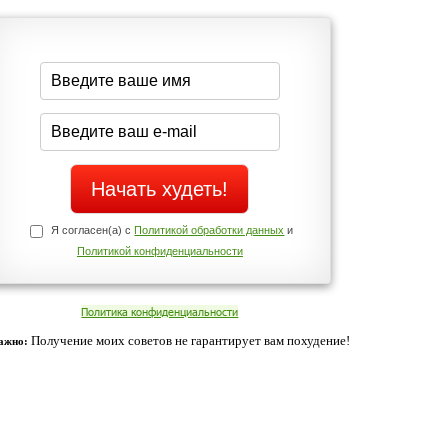
середине дня?
Да
Нет
Телефоны службы поддержки
+7 (909) 421-77-27
щих
о!
ованием cookies. Оставаясь с нами, вы соглашаетесь с нашей
 браузера.
Согласен
ательно вы
 фигуру и