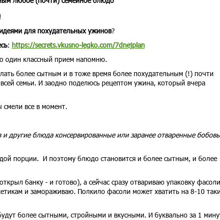
йным любое (почти) семейное блюдо
!
 идеями для похудательных ужинов
?
есь
:
https://secrets.vkusno-legko.com/7dnejplan
ро один классный прием напомню.
елать более сытным и в тоже время более похудательным (!) почти
всей семьи. И заодно поделюсь рецептом ужина, который вчера
 смели все в момент.
ов и другие блюда консервированные или заранее отваренные бобовы
ждой порции. И поэтому блюдо становится и более сытным, и более
ткрыл банку - и готово), а сейчас сразу отвариваю упаковку фасоли
кетикам и замораживаю. Полкило фасоли может хватить на 8-10 так
будут более сытными, стройными и вкусными. И буквально за 1 мину