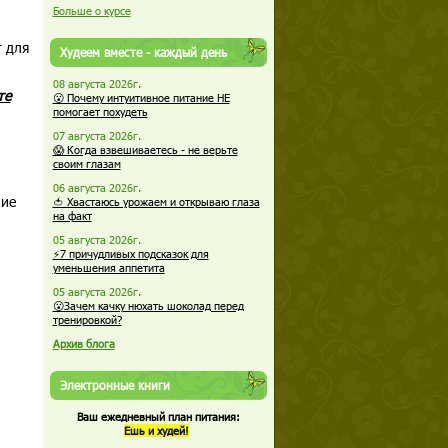
Больше о курсе
т для
Худеем вместе - каждый день
08 августа 2026г.
те
😮 Почему интуитивное питание НЕ
помогает похудеть
07 августа 2026г.
😱 Когда взвешиваетесь - не верьте
своим глазам
06 августа 2026г.
ние
🍅 Хвастаюсь урожаем и открываю глаза
на факт
05 августа 2026г.
⚡7 причудливых подсказок для
уменьшения аппетита
05 августа 2026г.
😮Зачем качку нюхать шоколад перед
тренировкой?
Архив блога
Электронные книги
Ваш ежедневный план питания:
Ешь и худей!