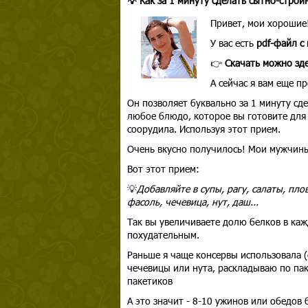
💡 Как за 1 минуту сделать сытно-стро
Привет, мои хорошие
У вас есть
pdf-файл с
👉
Скачать можно зд
А сейчас я вам еще п
Он позволяет буквально за 1 минуту сд
любое блюдо, которое вы готовите для 
соорудила. Используя этот прием.
Очень вкусно получилось! Мои мужчины
Вот этот прием:
💡
Добавляйте в супы, рагу, салаты, пл
фасоль, чечевица, нут, даш...
Так вы увеличиваете долю белков в ка
похудательным.
Раньше я чаще консервы использовала (о
чечевицы или нута, раскладываю по па
пакетиков
А это значит - 8-10 ужинов или обедов 