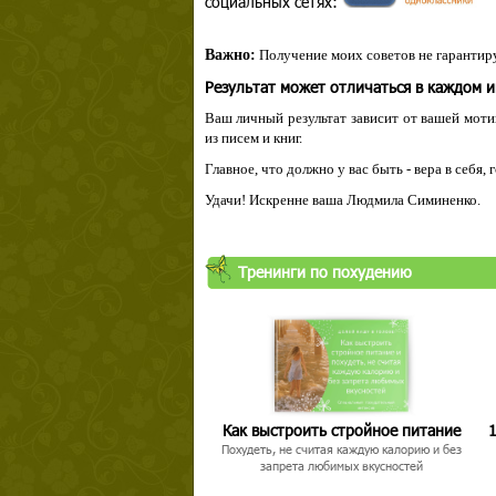
социальных сетях:
Важно:
Получение моих советов не гарантиру
Результат может отличаться в каждом 
Ваш личный результат зависит от вашей мотив
из писем и книг.
Главное, что должно у вас быть - вера в себя,
Удачи! Искренне ваша Людмила Симиненко.
Твой ша
Тренинги по похудению
Как выстроить стройное питание
1
Похудеть, не считая каждую калорию и без
запрета любимых вкусностей