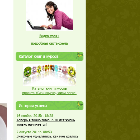
Видео-урок+
подробная карта-схема
Каталог книг и курсов
Каталог книг и курсов
проекта Живи вкусно, живи легко!
Истории успеха
16 ноября 2015г. 18:28
Теперь я точно знаю: в 40 лет жизнь
только начинается!
7 августа 2014г. 08:53
Знакомые удивлялись, как мне удалось