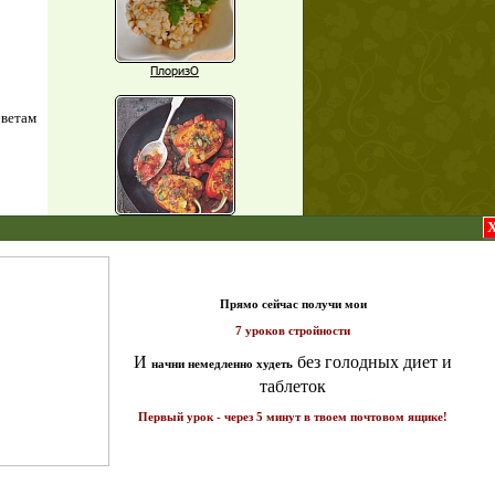
ПлоризО
оветам
Паприка, фаршированная чечевицей
X
т и
Рагу из баклажанов с нутом
Еще рецепты
ике!
а 7
Проверь себя
Часто ли вы чувствуете усталость в