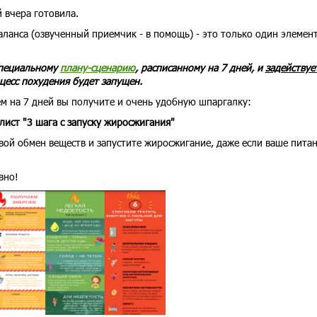
 вчера готовила.
ланса (озвученный приемчик - в помощь) - это только один элемен
специальному
плану-сценарию
, расписанному на 7 дней, и
задействуе
оцесс похудения будет запущен.
м на 7 дней вы получите и очень удобную шпаргалку:
лист "3 шага с запуску жиросжигания"
свой обмен веществ и запустите жиросжигание, даже если ваше пита
ивно!