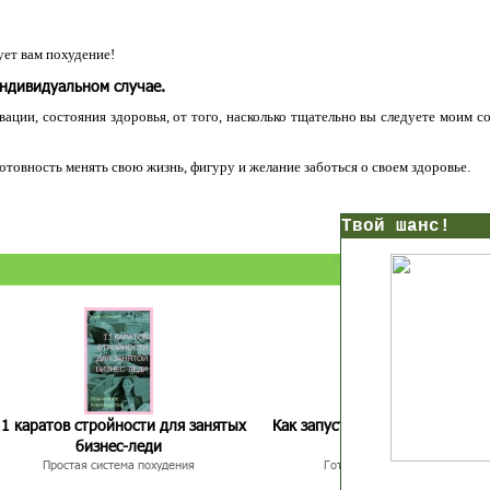
ет вам похудение!
индивидуальном случае.
ации, состояния здоровья, от того, насколько тщательно вы следуете моим с
 готовность менять свою жизнь, фигуру и желание заботься о своем здоровье.
нс!
Прямо сейчас получи мои
7 уроков стройности
И
без голодных дие
начни немедленно худеть
таблеток
Первый урок - через 5 минут в твоем почтовом ящ
1 каратов стройности для занятых
Как запустить жиросжигание з
бизнес-леди
дней
Простая система похудения
Готовый план-сценарий