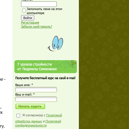
Запомнить меня на этом
компьютере
Регистрация
Забыли свой пароль?
7 уроков стройности
от Людмилы Симиненко
Получите бесплатный курс на свой e-mail
е -
Ваше имя: *
Ваш е-mail: *
,
их
Я согласен(а) с
Политикой
обработки данных
и
Политикой
ту.
конфиденциальности