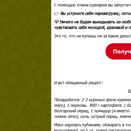
С помощью плана-сценария вы запустите
👉
Вы устроите себе перезагрузку, пото
💡 Ничего не будем выкидывать из люб
чувствовать себя молодой, красивой и 
Это то, что не купишь ни за какие день
И вот обещанный рецепт:
С
Понадобится: 2-3 куриных филе курино
мясо), 1 морковь, 800 г картофеля, 1 б
болгарский перец, 1 помидор (я вместо
ложки лечо), соль, острый перец, хмели
Мясо нарезать кубиками, обжарить в то
мультиварке на 1 ст. ложке растительн