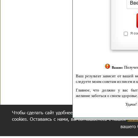
Я согласен(а
Политик
Полити
Получение моих 
Важно:
Ваш результат зависит от вашей мотивации
следуете моим советам из писем и книг.
Главное, что должно у вас быть - вер
желание заботься о своем здоровье.
Удачи! Искрен
Чтобы сделать сайт удобнее, осуществляется обработка и
cookies. Оставаясь с нами, вы соглашаетесь с нашей
полит
вашего 