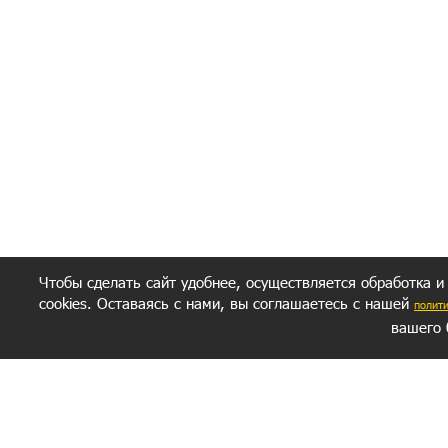
Полити
Получение моих 
Важно:
Ваш результат зависит от вашей мотивации
следуете моим советам из писем и книг.
Главное, что должно у вас быть - вер
желание заботься о своем здоровье.
Удачи! Искрен
Чтобы сделать сайт удобнее, осуществляется обработка и
cookies. Оставаясь с нами, вы соглашаетесь с нашей
полит
вашего 
СЕКРЕТНЫЙ РАЗДЕЛ
ВОПРОС-ОТВЕТ
ОБ АВТОРЕ