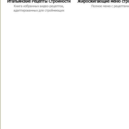
Итальянские Рецепты Стройности
Жиросжигающие меню стр
Книга избранных видео-рецептов,
Полное меню с рецептам
адаптированных для стройнеющих