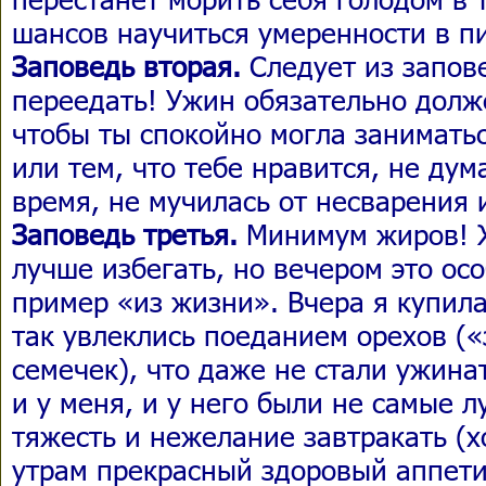
шансов научиться умеренности в п
Заповедь вторая.
Следует из запов
переедать! Ужин обязательно долж
чтобы ты спокойно могла занимат
или тем, что тебе нравится, не дума
время, не мучилась от несварения 
Заповедь третья.
Минимум жиров! 
лучше избегать, но вечером это ос
пример «из жизни». Вчера я купил
так увлеклись поеданием орехов («
семечек), что даже не стали ужин
и у меня, и у него были не самые л
тяжесть и нежелание завтракать (х
утрам прекрасный здоровый аппети