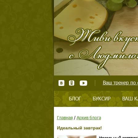
Ваш тренер по 
БЛОГ
БУКСИР
ВАШ К
Главная
/
Архив блога
Идеальный завтрак!