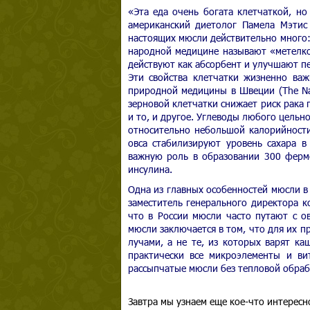
«Эта еда очень богата клетчаткой, но
американский диетолог Памела Мэтис 
настоящих мюсли действительно много: 
народной медицине называют «метелко
действуют как абсорбент и улучшают п
Эти свойства клетчатки жизненно важ
природной медицины в Швеции (The Nati
зерновой клетчатки снижает риск рака
и то, и другое. Углеводы любого цельн
относительно небольшой калорийности
овса стабилизируют уровень сахара в
важную роль в образовании 300 ферме
инсулина.
Одна из главных особенностей мюсли в 
заместитель генерального директора к
что в России мюсли часто путают с ов
мюсли заключается в том, что для их 
лучами, а не те, из которых варят ка
практически все микроэлементы и ви
рассыпчатые мюсли без тепловой обраб
Завтра мы узнаем еще кое-что интересн