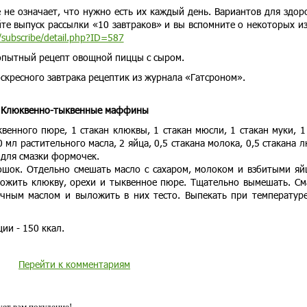
е не означает, что нужно есть их каждый день. Вариантов для здор
те выпуск рассылки «10 завтраков» и вы вспомните о некоторых из
/subscribe/detail.php?ID=587
опытный рецепт овощной пиццы с сыром.
скресного завтрака рецептик из журнала «Гатсроном».
Клюквенно-тыквенные маффины
венного пюре, 1 стакан клюквы, 1 стакан мюсли, 1 стакан муки, 1 
0 мл растительного масла, 2 яйца, 0,5 стакана молока, 0,5 стакана 
 для смазки формочек.
ошок. Отдельно смешать масло с сахаром, молоком и взбитыми яй
ложить клюкву, орехи и тыквенное пюре. Тщательно вымешать. См
чным маслом и выложить в них тесто. Выпекать при температур
ии - 150 ккал.
Перейти к комментариям
ет вам похудение!