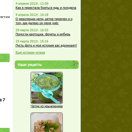
4 апреля 2013г. 12:59
Как я перестала бояться еды и похудела
9 апреля 2012г. 10:18
оветам
О революции цели, ветре перемен и о
том, как далеко он меня унёс
29 марта 2012г. 16:53
Помогли картошка, фрукты и имбирь
19 марта 2012г. 15:16
Пусть фото и моя история вас вдохновят!
Еще истории успеха
Наши рецепты
а 7
Чатни из крыжовника