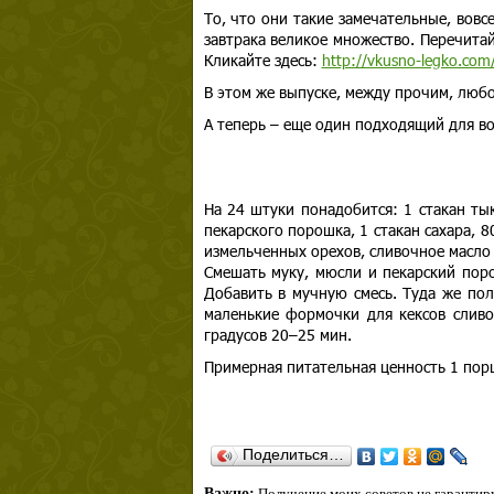
То, что они такие замечательные, вовс
завтрака великое множество. Перечитай
Кликайте здесь:
http://vkusno-legko.com
В этом же выпуске, между прочим, люб
А теперь – еще один подходящий для во
На 24 штуки понадобится: 1 стакан тык
пекарского порошка, 1 стакан сахара, 8
измельченных орехов, сливочное масло
Смешать муку, мюсли и пекарский пор
Добавить в мучную смесь. Туда же по
маленькие формочки для кексов сливо
градусов 20–25 мин.
Примерная питательная ценность 1 порц
Поделиться…
Важно:
Получение моих советов не гарантиру