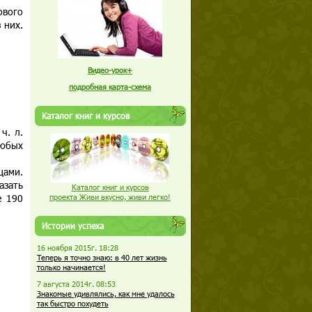
ового
 них.
Видео-урок+
подробная карта-схема
Каталог книг и курсов
ч. л.
любых
цами.
азать
Каталог книг и курсов
е 190
проекта Живи вкусно, живи легко!
Истории успеха
16 ноября 2015г. 18:28
Теперь я точно знаю: в 40 лет жизнь
только начинается!
7 августа 2014г. 08:53
Знакомые удивлялись, как мне удалось
так быстро похудеть