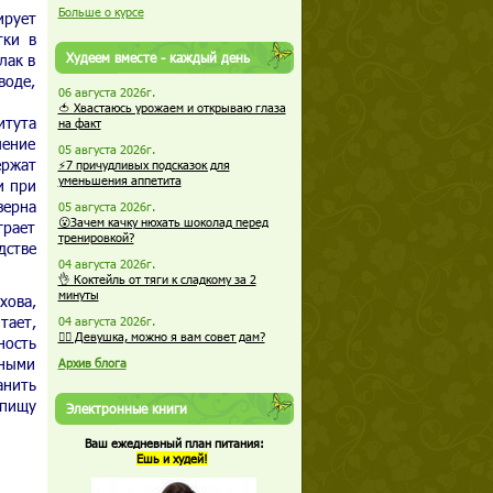
Больше о курсе
ирует
тки в
Худеем вместе - каждый день
лак в
воде,
06 августа 2026г.
🍅 Хвастаюсь урожаем и открываю глаза
итута
на факт
ление
05 августа 2026г.
ержат
⚡7 причудливых подсказок для
уменьшения аппетита
и при
зерна
05 августа 2026г.
😮Зачем качку нюхать шоколад перед
грает
тренировкой?
дстве
04 августа 2026г.
👌 Коктейль от тяги к сладкому за 2
минуты
хова,
тает,
04 августа 2026г.
🏋️‍♀️ Девушка, можно я вам совет дам?
ность
сными
Архив блога
анить
 пищу
Электронные книги
Ваш ежедневный план питания:
Ешь и худей!