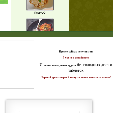
ПлоризО
X
щих
о!
Паприка, фаршированная чечевицей
т и
ике!
Рагу из баклажанов с нутом
Еще рецепты
Проверь себя
Часто ли вы чувствуете усталость в
середине дня?