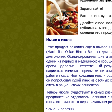
Идеальный завтрак
Здравствуйте!
Вас приветствует 
Давайте снова по
публиковать сегодн
оценили этот проду
Мысли о мюсли
Этот продукт появился еще в начале Х
(Maximilian Oskar Bircher-Benner) дл
диетологии. Сбалансированная диета и
одним из первых в медицинском сообще
орехи. Здоровье – естественный рез
пациентам изменить привычки питани
работе в саду. Идея создания мюсли ро
он попробовал сухой паек из овсяных 
смесь в рацион своих пациентов.
Теперь мюсли существуют в самых раз
предпочтение отдавалось новинкам с 
снова вспоминают о первоначальном ре
Чем они полезны