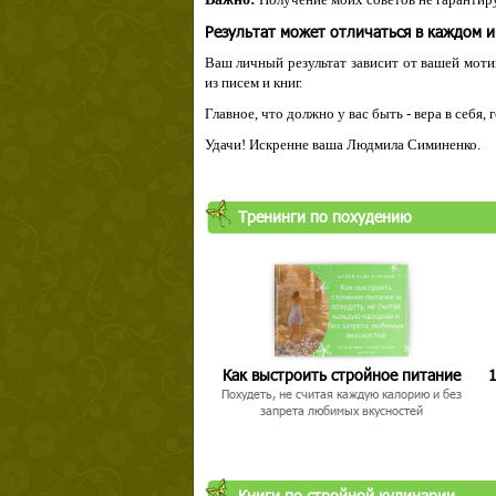
Результат может отличаться в каждом 
Ваш личный результат зависит от вашей мотив
из писем и книг.
Главное, что должно у вас быть - вера в себя,
Удачи! Искренне ваша Людмила Симиненко.
Тренинги по похудению
Как выстроить стройное питание
1
Похудеть, не считая каждую калорию и без
запрета любимых вкусностей
Книги по стройной кулинарии