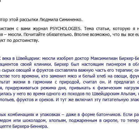
!
автор этой рассылки Людмила Симиненко.
листаем с вами журнал PSYCHOLOGIES. Тема статьи, которую я 
я – мюсли. Почитайте обязательно. Вполне возможно, что вы все е
кт по достоинству.
Х века в Швейцарии: мюсли изобрел доктор Максимилиан Бирхер-Б
я пациентов своей клиники. Бирхер был настоящим пионером в об
з сырых овощей и фруктов составляла важную часть его терапии; о
стве того времени, кто заменил мясо и белый хлеб на овощи, фру
ультат жизни в гармонии с природой, считал он. И предлагал 
я, придерживаться режима дня, привыкать к физическим нагруз
дилась у него во время одного из походов по Швейцарским Альпам, 
хлопьев, фруктов и орехов. И тут же включил эту питательную зла
ных комбинациях и упаковках – даже в форме батончиков. Если р
медом или шоколадом, хлопьям, поджаренным в сиропе, то тепер
цепте Бирхера-Беннера.