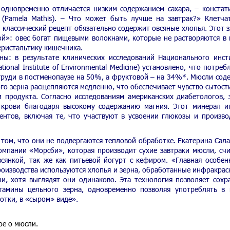
 одновременно отличается низким содержанием сахара, – констат
(Pamela Mathis). – Что может быть лучше на завтрак?» Клетча
классический рецепт обязательно содержит овсяные хлопья. Этот з
й»: овес богат пищевыми волокнами, которые не растворяются в 
еристальтику кишечника.
ны: в результате клинических исследований Национального инст
onal Institute of Environmental Medicine) установлено, что потреб
 груди в постменопаузе на 50%, а фруктовой – на 34%*. Мюсли сод
ого зерна расщепляются медленно, что обеспечивает чувство сытост
 продукта. Согласно исследованиям американских диабетологов, 
 крови благодаря высокому содержанию магния. Этот минерал и
нтов, включая те, что участвуют в усвоении глюкозы и произво
том, что они не подвергаются тепловой обработке. Екатерина Сала
омпании «Морсби», которая производит сухие завтраки мюсли, счи
сянкой, так же как питьевой йогурт с кефиром. «Главная особен
производства используются хлопья и зерна, обработанные инфракра
ши, хотя выглядят они одинаково. Эта технология позволяет сохр
тамины цельного зерна, одновременно позволяя употреблять в
отки, в «сыром» виде».
ое о мюсли.