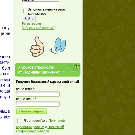
Запомнить меня на этом
компьютере
Регистрация
начну
Забыли свой пароль?
ще не
еннер
ласти
7 уроков стройности
н был
от Людмилы Симиненко
кты и
своим
Получите бесплатный курс на свой e-mail
кам и
Ваше имя: *
когда
ковую
Ваш е-mail: *
аньше
ь все
Я согласен(а) с
Политикой
обработки данных
и
Политикой
конфиденциальности