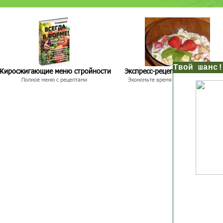
нс!
Жиросжигающие меню стройности
Экспресс-рецепты для худею
Полное меню с рецептами
Экономьте время и Стройнейте Вкусн
Прямо сейчас получи мои
7 уроков стройности
И
без голодных дие
начни немедленно худеть
таблеток
Первый урок - через 5 минут в твоем почтовом ящ