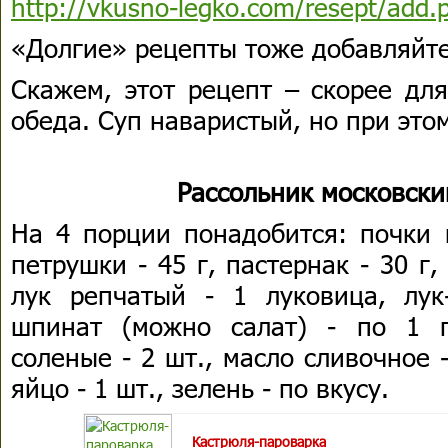
http://vkusno-legko.com/resept/add.
«Долгие» рецепты тоже добавляйте
Скажем, этот рецепт – скорее дл
обеда. Суп наваристый, но при это
Рассольник московски
На 4 порции понадобится: почки 
петрушки - 45 г, пастернак - 30 г,
лук репчатый - 1 луковица, лук
шпинат (можно салат) - по 1 п
соленые - 2 шт., масло сливочное - 
яйцо - 1 шт., зелень - по вкусу.
Кастрюля-пароварка