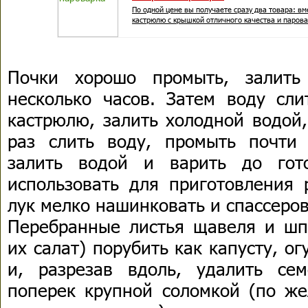
По одной цене вы получаете сразу два товара: в
кастрюлю с крышкой отличного качества и парова
Почки хорошо промыть, залить
несколько часов. Затем воду сли
кастрюлю, залить холодной водой,
раз слить воду, промыть почти
залить водой и варить до гот
использовать для приготовления 
лук мелко нашинковать и спассеров
Перебранные листья щавеля и ш
их салат) порубить как капусту, о
и, разрезав вдоль, удалить се
поперек крупной соломкой (по ж