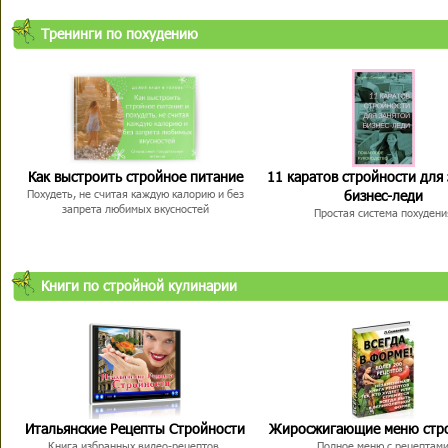
Тренинги по похудению
Как выстроить стройное питание
11 каратов стройности для
бизнес-леди
Похудеть, не считая каждую калорию и без
запрета любимых вкусностей
Простая система похудени
Книги по стройной кулинарии
Итальянские Рецепты Стройности
Жиросжигающие меню стр
Книга избранных видео-рецептов,
Полное меню с рецептам