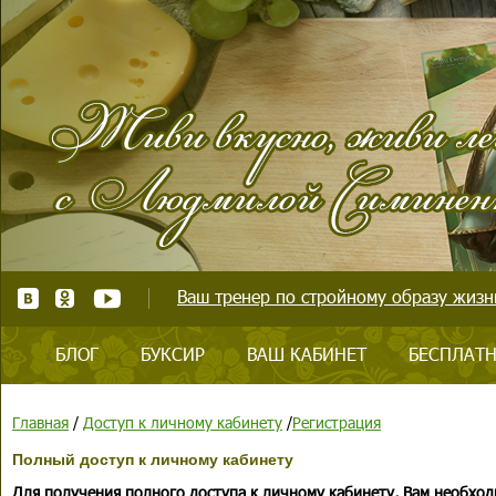
Ваш тренер по стройному образу жизни
БЛОГ
БУКСИР
ВАШ КАБИНЕТ
БЕСПЛАТН
Главная
/
Доступ к личному кабинету
/
Регистрация
Полный доступ к личному кабинету
Для получения полного доступа к личному кабинету, Вам необход