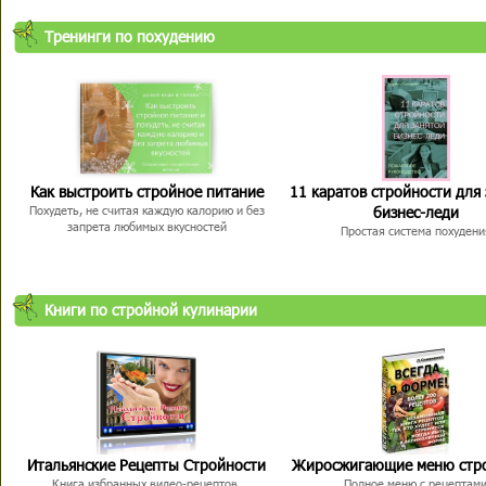
Тренинги по похудению
Как выстроить стройное питание
11 каратов стройности для
бизнес-леди
Похудеть, не считая каждую калорию и без
запрета любимых вкусностей
Простая система похудени
Книги по стройной кулинарии
Итальянские Рецепты Стройности
Жиросжигающие меню стр
Книга избранных видео-рецептов,
Полное меню с рецептам