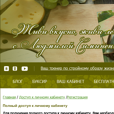
Ваш тренер по стройному образу жизни
БЛОГ
БУКСИР
ВАШ КАБИНЕТ
БЕСПЛАТН
Главная
/
Доступ к личному кабинету
/
Регистрация
Полный доступ к личному кабинету
Для получения полного доступа к личному кабинету, Вам необход