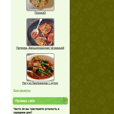
ПлоризО
Паприка, фаршированная чечевицей
Рагу из баклажанов с нутом
Еще рецепты
Проверь себя
Часто ли вы чувствуете усталость в
середине дня?