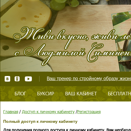
Ваш тренер по стройному образу жизни
БЛОГ
БУКСИР
ВАШ КАБИНЕТ
БЕСПЛАТН
Главная
/
Доступ к личному кабинету
/
Регистрация
Полный доступ к личному кабинету
Для получения полного доступа к личному кабинету, Вам необход