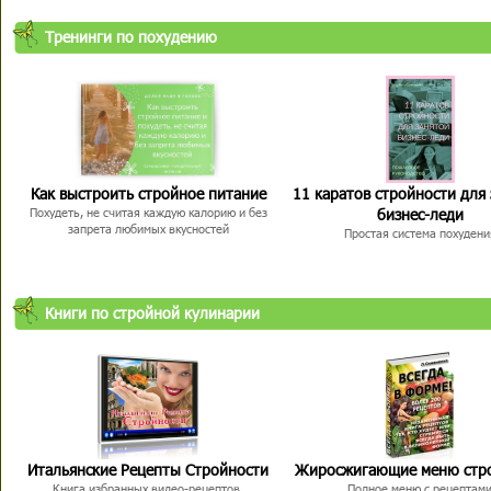
Тренинги по похудению
Как выстроить стройное питание
11 каратов стройности для
бизнес-леди
Похудеть, не считая каждую калорию и без
запрета любимых вкусностей
Простая система похудени
Книги по стройной кулинарии
Итальянские Рецепты Стройности
Жиросжигающие меню стр
Книга избранных видео-рецептов,
Полное меню с рецептам