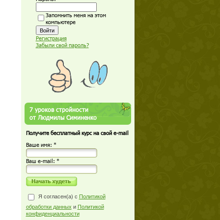
Запомнить меня на этом
компьютере
Регистрация
Забыли свой пароль?
7 уроков стройности
от Людмилы Симиненко
Получите бесплатный курс на свой e-mail
Ваше имя: *
Ваш е-mail: *
Я согласен(а) с
Политикой
обработки данных
и
Политикой
конфиденциальности