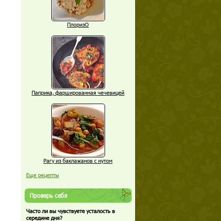
ПлоризО
Паприка, фаршированная чечевицей
Рагу из баклажанов с нутом
Еще рецепты
Проверь себя
Часто ли вы чувствуете усталость в
середине дня?