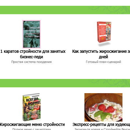
1 каратов стройности для занятых
Как запустить жиросжигание з
бизнес-леди
дней
Простая система похудения
Готовый план-сценарий
Жиросжигающие меню стройности
Экспресс-рецепты для худею
Полное меню с рецептами
Экономьте время и Стройнейте Вкусн