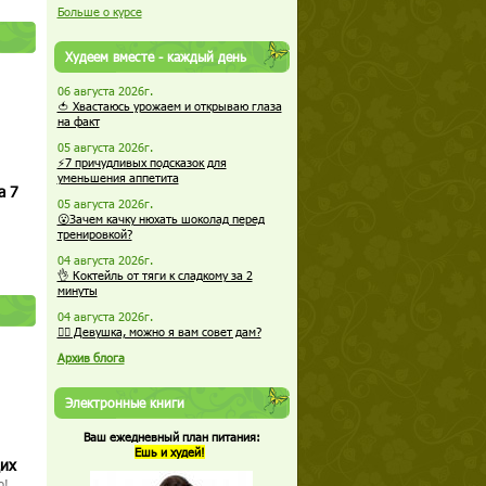
Больше о курсе
Худеем вместе - каждый день
06 августа 2026г.
🍅 Хвастаюсь урожаем и открываю глаза
на факт
05 августа 2026г.
⚡7 причудливых подсказок для
уменьшения аппетита
а 7
05 августа 2026г.
😮Зачем качку нюхать шоколад перед
тренировкой?
04 августа 2026г.
👌 Коктейль от тяги к сладкому за 2
минуты
04 августа 2026г.
🏋️‍♀️ Девушка, можно я вам совет дам?
Архив блога
Электронные книги
Ваш ежедневный план питания:
Ешь и худей!
щих
о!