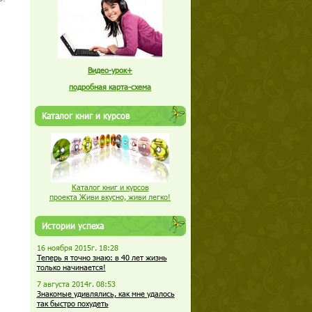
Видео-урок+
подробная карта-схема
Каталог книг и курсов
Каталог книг и курсов
проекта Живи вкусно, живи легко!
Истории успеха
16 ноября 2015г. 18:28
Теперь я точно знаю: в 40 лет жизнь
только начинается!
7 августа 2014г. 08:53
Знакомые удивлялись, как мне удалось
так быстро похудеть