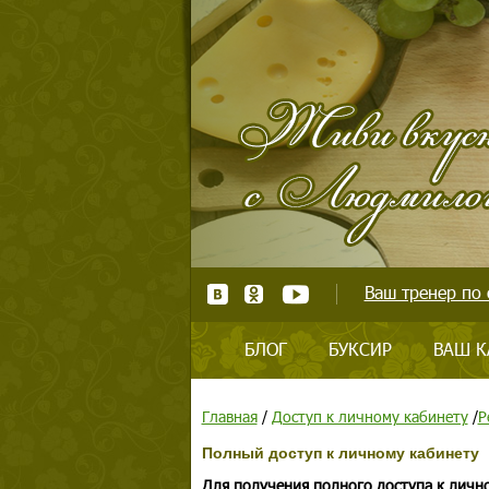
Ваш тренер по 
БЛОГ
БУКСИР
ВАШ К
Главная
/
Доступ к личному кабинету
/
Р
Полный доступ к личному кабинету
Для получения полного доступа к личн