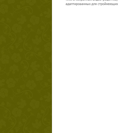
адаптированных для стройнеющих