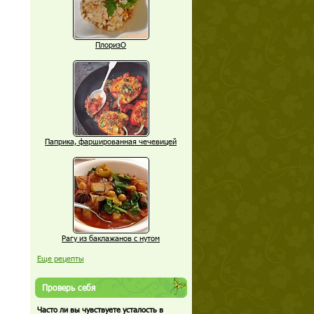
ПлоризО
Паприка, фаршированная чечевицей
Рагу из баклажанов с нутом
Еще рецепты
Проверь себя
Часто ли вы чувствуете усталость в