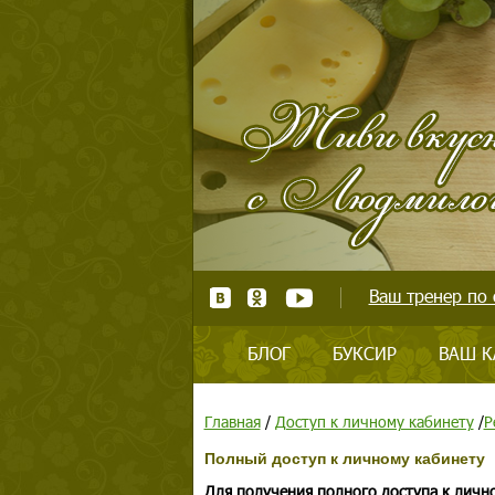
Ваш тренер по 
БЛОГ
БУКСИР
ВАШ К
Главная
/
Доступ к личному кабинету
/
Р
Полный доступ к личному кабинету
Для получения полного доступа к личн