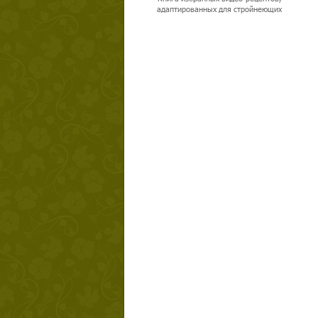
адаптированных для стройнеющих