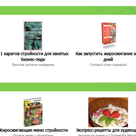
1 каратов стройности для занятых
Как запустить жиросжигание з
бизнес-леди
дней
Простая система похудения
Готовый план-сценарий
Жиросжигающие меню стройности
Экспресс-рецепты для худею
Полное меню с рецептами
Экономьте время и Стройнейте Вкусн