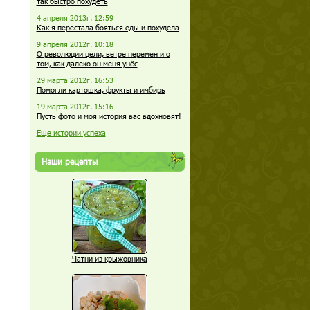
так быстро похудеть
4 апреля 2013г. 12:59
Как я перестала бояться еды и похудела
9 апреля 2012г. 10:18
О революции цели, ветре перемен и о
том, как далеко он меня унёс
29 марта 2012г. 16:53
Помогли картошка, фрукты и имбирь
19 марта 2012г. 15:16
Пусть фото и моя история вас вдохновят!
Еще истории успеха
Наши рецепты
Чатни из крыжовника