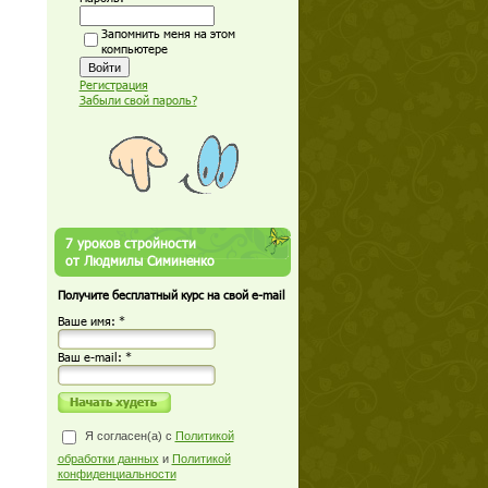
Запомнить меня на этом
компьютере
Регистрация
Забыли свой пароль?
7 уроков стройности
от Людмилы Симиненко
Получите бесплатный курс на свой e-mail
Ваше имя: *
Ваш е-mail: *
Я согласен(а) с
Политикой
обработки данных
и
Политикой
конфиденциальности