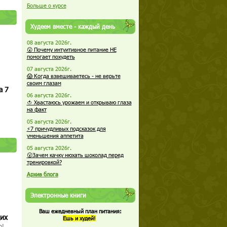
Больше о курсе
Худеем вместе - каждый день
08 августа 2026г.
😮 Почему интуитивное питание НЕ
помогает похудеть
07 августа 2026г.
😱 Когда взвешиваетесь - не верьте
своим глазам
а 7
06 августа 2026г.
🍅 Хвастаюсь урожаем и открываю глаза
на факт
05 августа 2026г.
⚡7 причудливых подсказок для
уменьшения аппетита
05 августа 2026г.
😮Зачем качку нюхать шоколад перед
тренировкой?
Архив блога
Электронные книги
Ваш ежедневный план питания:
щих
Ешь и худей!
о!