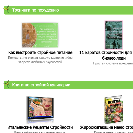
Тренинги по похудению
Как выстроить стройное питание
11 каратов стройности для
бизнес-леди
Похудеть, не считая каждую калорию и без
запрета любимых вкусностей
Простая система похудени
Книги по стройной кулинарии
Итальянские Рецепты Стройности
Жиросжигающие меню стр
Книга избранных видео-рецептов,
Полное меню с рецептам