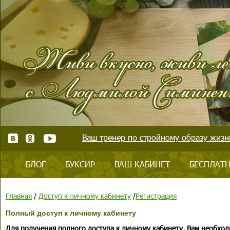
Ваш тренер по стройному образу жизни
БЛОГ
БУКСИР
ВАШ КАБИНЕТ
БЕСПЛАТН
Главная
/
Доступ к личному кабинету
/
Регистрация
Полный доступ к личному кабинету
Для получения полного доступа к личному кабинету, Вам необход