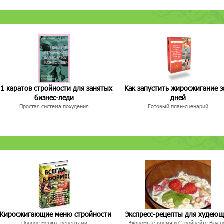
1 каратов стройности для занятых
Как запустить жиросжигание з
бизнес-леди
дней
Простая система похудения
Готовый план-сценарий
Жиросжигающие меню стройности
Экспресс-рецепты для худею
Полное меню с рецептами
Экономьте время и Стройнейте Вкусн