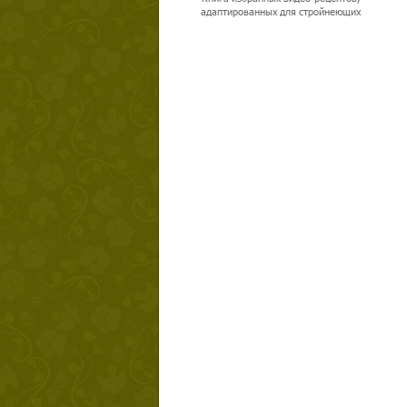
адаптированных для стройнеющих