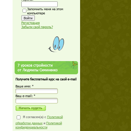
Запомнить меня на этом
компьютере
Регистрация
Забыли свой пароль?
7 уроков стройности
от Людмилы Симиненко
Получите бесплатный курс на свой e-mail
Ваше имя: *
Ваш е-mail: *
Я согласен(а) с
Политикой
обработки данных
и
Политикой
конфиденциальности