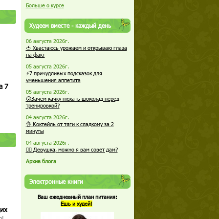
Больше о курсе
Худеем вместе - каждый день
06 августа 2026г.
🍅 Хвастаюсь урожаем и открываю глаза
на факт
05 августа 2026г.
⚡7 причудливых подсказок для
уменьшения аппетита
а 7
05 августа 2026г.
😮Зачем качку нюхать шоколад перед
тренировкой?
04 августа 2026г.
👌 Коктейль от тяги к сладкому за 2
минуты
04 августа 2026г.
🏋️‍♀️ Девушка, можно я вам совет дам?
Архив блога
Электронные книги
Ваш ежедневный план питания:
Ешь и худей!
щих
о!