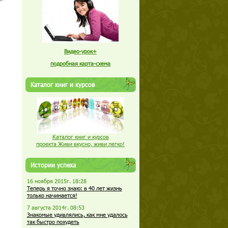
Видео-урок+
подробная карта-схема
Каталог книг и курсов
Каталог книг и курсов
проекта Живи вкусно, живи легко!
Истории успеха
16 ноября 2015г. 18:28
Теперь я точно знаю: в 40 лет жизнь
только начинается!
7 августа 2014г. 08:53
Знакомые удивлялись, как мне удалось
так быстро похудеть