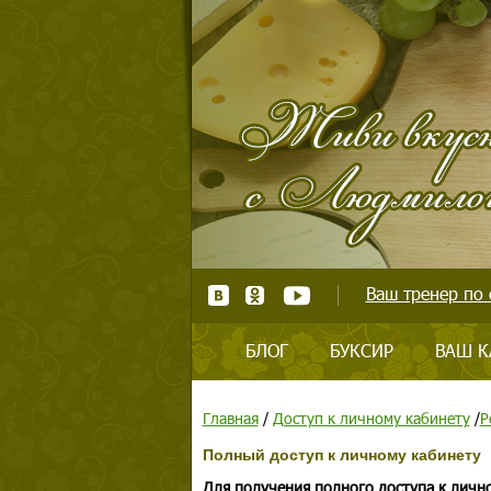
Ваш тренер по 
БЛОГ
БУКСИР
ВАШ К
Главная
/
Доступ к личному кабинету
/
Р
Полный доступ к личному кабинету
Для получения полного доступа к личн