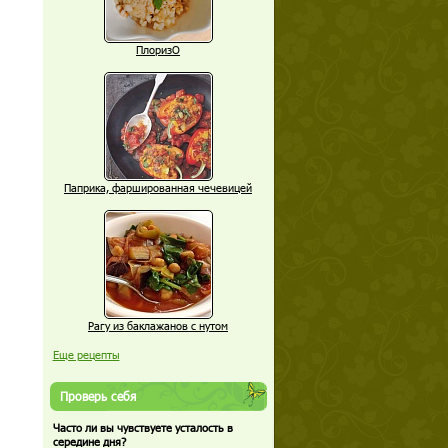
ПлоризО
Паприка, фаршированная чечевицей
Рагу из баклажанов с нутом
Еще рецепты
Проверь себя
Часто ли вы чувствуете усталость в
середине дня?