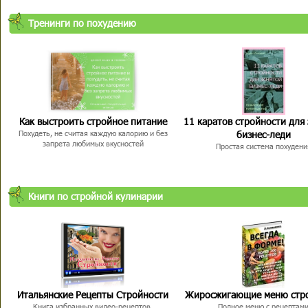
Тренинги по похудению
Как выстроить стройное питание
11 каратов стройности для
бизнес-леди
Похудеть, не считая каждую калорию и без
запрета любимых вкусностей
Простая система похудени
Книги по стройной кулинарии
Итальянские Рецепты Стройности
Жиросжигающие меню стр
Книга избранных видео-рецептов,
Полное меню с рецептам