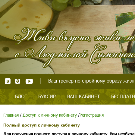
Ваш тренер по стройному образу жизни
БЛОГ
БУКСИР
ВАШ КАБИНЕТ
БЕСПЛАТН
Главная
/
Доступ к личному кабинету
/
Регистрация
Полный доступ к личному кабинету
Для получения полного доступа к личному кабинету, Вам необход