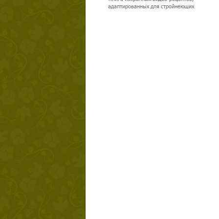
адаптированных для стройнеющих