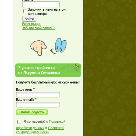
Запомнить меня на этом
компьютере
Регистрация
Забыли свой пароль?
7 уроков стройности
от Людмилы Симиненко
Получите бесплатный курс на свой e-mail
Ваше имя: *
Ваш е-mail: *
Я согласен(а) с
Политикой
обработки данных
и
Политикой
конфиденциальности