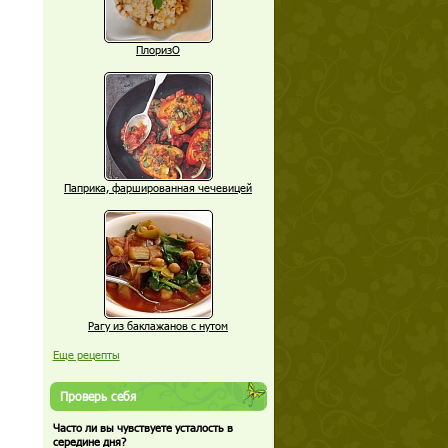
ПлоризО
Паприка, фаршированная чечевицей
Рагу из баклажанов с нутом
Еще рецепты
Проверь себя
Часто ли вы чувствуете усталость в
середине дня?