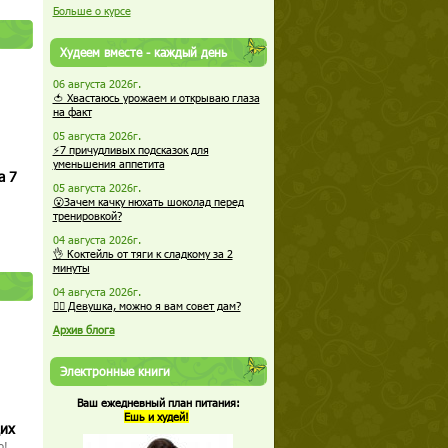
Больше о курсе
Худеем вместе - каждый день
06 августа 2026г.
🍅 Хвастаюсь урожаем и открываю глаза
на факт
05 августа 2026г.
⚡7 причудливых подсказок для
уменьшения аппетита
а 7
05 августа 2026г.
😮Зачем качку нюхать шоколад перед
тренировкой?
04 августа 2026г.
👌 Коктейль от тяги к сладкому за 2
минуты
04 августа 2026г.
🏋️‍♀️ Девушка, можно я вам совет дам?
Архив блога
Электронные книги
Ваш ежедневный план питания:
Ешь и худей!
щих
о!