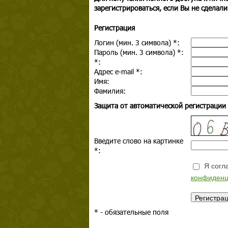
зарегистрироваться, если Вы не сделали
Регистрация
Логин (мин. 3 символа)
*
:
Пароль (мин. 3 символа)
*
:
*
:
Адрес e-mail
*
:
Имя:
Фамилия:
Защита от автоматической регистрации
Введите слово на картинке
*
:
Я согла
конфиденц
*
- обязательные поля