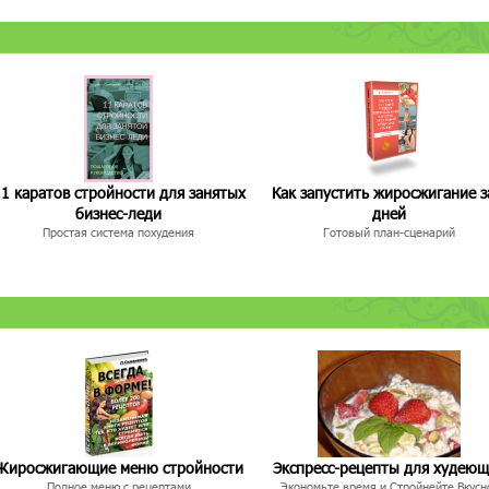
1 каратов стройности для занятых
Как запустить жиросжигание з
бизнес-леди
дней
Простая система похудения
Готовый план-сценарий
Жиросжигающие меню стройности
Экспресс-рецепты для худею
Полное меню с рецептами
Экономьте время и Стройнейте Вкусн