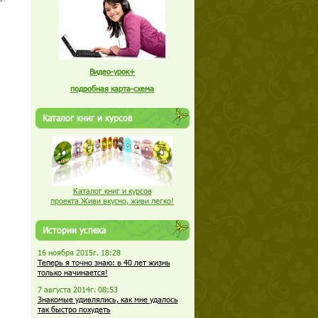
Видео-урок+
подробная карта-схема
Каталог книг и курсов
Каталог книг и курсов
проекта Живи вкусно, живи легко!
Истории успеха
16 ноября 2015г. 18:28
Теперь я точно знаю: в 40 лет жизнь
только начинается!
7 августа 2014г. 08:53
Знакомые удивлялись, как мне удалось
так быстро похудеть