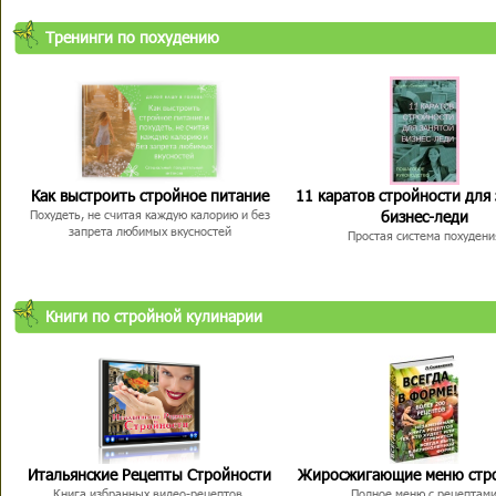
Тренинги по похудению
Как выстроить стройное питание
11 каратов стройности для
бизнес-леди
Похудеть, не считая каждую калорию и без
запрета любимых вкусностей
Простая система похудени
Книги по стройной кулинарии
Итальянские Рецепты Стройности
Жиросжигающие меню стр
Книга избранных видео-рецептов,
Полное меню с рецептам