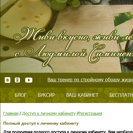
Ваш тренер по стройному образу жизни
БЛОГ
БУКСИР
ВАШ КАБИНЕТ
БЕСПЛАТН
Главная
/
Доступ к личному кабинету
/
Регистрация
Полный доступ к личному кабинету
Для получения полного доступа к личному кабинету, Вам необход