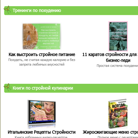
Тренинги по похудению
Как выстроить стройное питание
11 каратов стройности для
бизнес-леди
Похудеть, не считая каждую калорию и без
запрета любимых вкусностей
Простая система похудени
Книги по стройной кулинарии
Итальянские Рецепты Стройности
Жиросжигающие меню стр
Книга избранных видео-рецептов,
Полное меню с рецептам