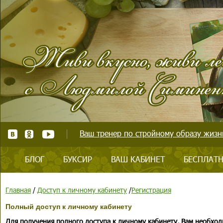
Ваш тренер по стройному образу жизни
БЛОГ
БУКСИР
ВАШ КАБИНЕТ
БЕСПЛАТН
Главная
/
Доступ к личному кабинету
/
Регистрация
Полный доступ к личному кабинету
Для получения полного доступа к личному кабинету, Вам необход