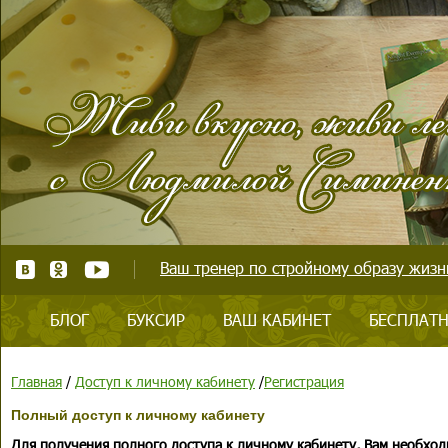
Ваш тренер по стройному образу жизни
БЛОГ
БУКСИР
ВАШ КАБИНЕТ
БЕСПЛАТН
Главная
/
Доступ к личному кабинету
/
Регистрация
Полный доступ к личному кабинету
Для получения полного доступа к личному кабинету, Вам необход