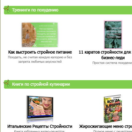
Тренинги по похудению
Как выстроить стройное питание
11 каратов стройности для
бизнес-леди
Похудеть, не считая каждую калорию и без
запрета любимых вкусностей
Простая система похудени
Книги по стройной кулинарии
Итальянские Рецепты Стройности
Жиросжигающие меню стр
Книга избранных видео-рецептов,
Полное меню с рецептам