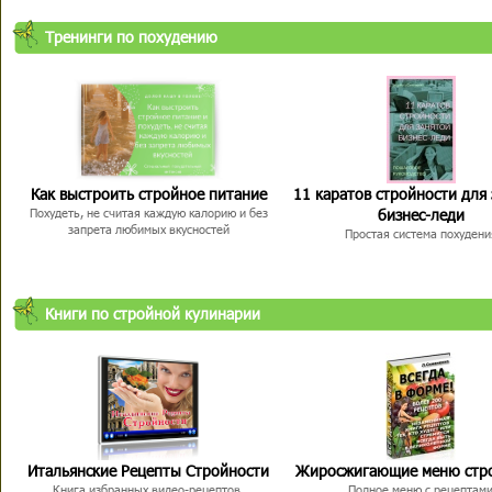
Тренинги по похудению
Как выстроить стройное питание
11 каратов стройности для
бизнес-леди
Похудеть, не считая каждую калорию и без
запрета любимых вкусностей
Простая система похудени
Книги по стройной кулинарии
Итальянские Рецепты Стройности
Жиросжигающие меню стр
Книга избранных видео-рецептов,
Полное меню с рецептам