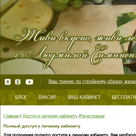
Ваш тренер по стройному образу жизни
БЛОГ
БУКСИР
ВАШ КАБИНЕТ
БЕСПЛАТН
Главная
/
Доступ к личному кабинету
/
Регистрация
Полный доступ к личному кабинету
Для получения полного доступа к личному кабинету, Вам необход