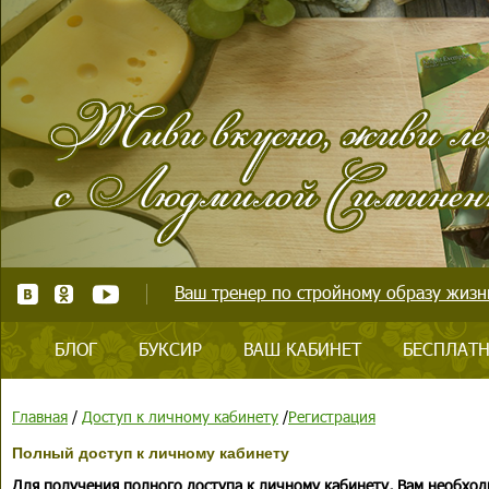
Ваш тренер по стройному образу жизни
БЛОГ
БУКСИР
ВАШ КАБИНЕТ
БЕСПЛАТН
Главная
/
Доступ к личному кабинету
/
Регистрация
Полный доступ к личному кабинету
Для получения полного доступа к личному кабинету, Вам необход