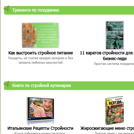
Тренинги по похудению
Как выстроить стройное питание
11 каратов стройности для
бизнес-леди
Похудеть, не считая каждую калорию и без
запрета любимых вкусностей
Простая система похудени
Книги по стройной кулинарии
Итальянские Рецепты Стройности
Жиросжигающие меню стр
Книга избранных видео-рецептов,
Полное меню с рецептам