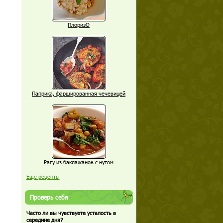
ПлоризО
Паприка, фаршированная чечевицей
Рагу из баклажанов с нутом
Еще рецепты
Проверь себя
Часто ли вы чувствуете усталость в
середине дня?