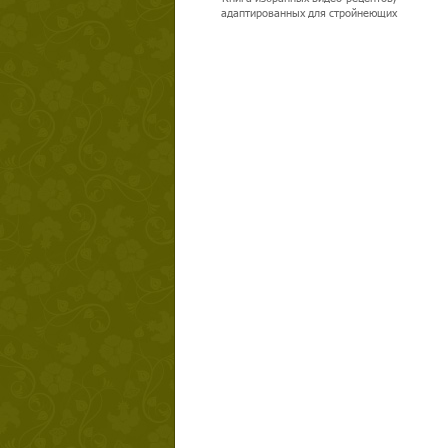
адаптированных для стройнеющих