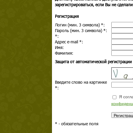
зарегистрироваться, если Вы не сделали
Регистрация
Логин (мин. 3 символа)
*
:
Пароль (мин. 3 символа)
*
:
*
:
Адрес e-mail
*
:
Имя:
Фамилия:
Защита от автоматической регистрации
Введите слово на картинке
*
:
Я согла
конфиденц
*
- обязательные поля