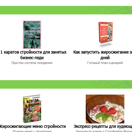
1 каратов стройности для занятых
Как запустить жиросжигание з
бизнес-леди
дней
Простая система похудения
Готовый план-сценарий
Жиросжигающие меню стройности
Экспресс-рецепты для худею
Полное меню с рецептами
Экономьте время и Стройнейте Вкусн