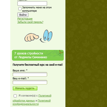
Запомнить меня на этом
компьютере
Регистрация
Забыли свой пароль?
7 уроков стройности
от Людмилы Симиненко
Получите бесплатный курс на свой e-mail
Ваше имя: *
Ваш е-mail: *
Я согласен(а) с
Политикой
обработки данных
и
Политикой
конфиденциальности