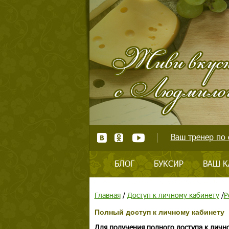
Ваш тренер по 
БЛОГ
БУКСИР
ВАШ К
Главная
/
Доступ к личному кабинету
/
Р
Полный доступ к личному кабинету
Для получения полного доступа к личн