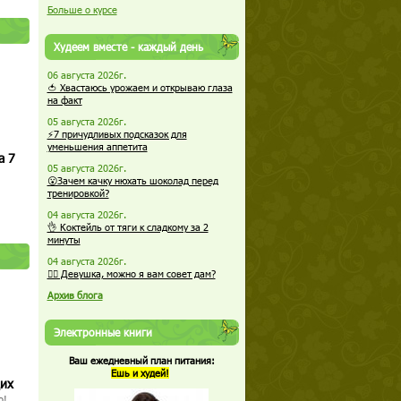
Больше о курсе
Худеем вместе - каждый день
06 августа 2026г.
🍅 Хвастаюсь урожаем и открываю глаза
на факт
05 августа 2026г.
⚡7 причудливых подсказок для
уменьшения аппетита
а 7
05 августа 2026г.
😮Зачем качку нюхать шоколад перед
тренировкой?
04 августа 2026г.
👌 Коктейль от тяги к сладкому за 2
минуты
04 августа 2026г.
🏋️‍♀️ Девушка, можно я вам совет дам?
Архив блога
Электронные книги
Ваш ежедневный план питания:
Ешь и худей!
щих
о!