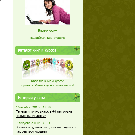
Видео-урок+
подробная карта-схема
Каталог книг и курсов
Каталог книг и курсов
проекта Живи вкусно, живи легко!
Истории успеха
16 ноября 2015г. 18:28
Теперь я точно знаю: в 40 лет жизнь
только начинается!
7 августа 2014г. 08:53
Знакомые удивлялись, как мне удалось
так быстро похудеть