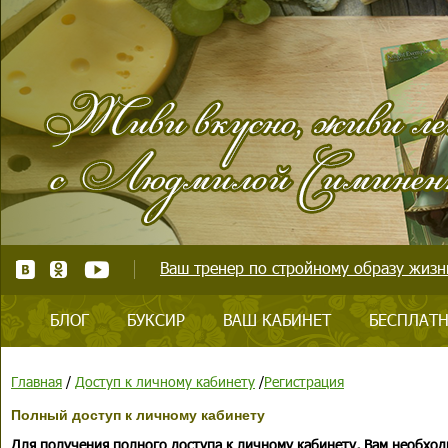
Ваш тренер по стройному образу жизни
БЛОГ
БУКСИР
ВАШ КАБИНЕТ
БЕСПЛАТН
Главная
/
Доступ к личному кабинету
/
Регистрация
Полный доступ к личному кабинету
Для получения полного доступа к личному кабинету, Вам необход