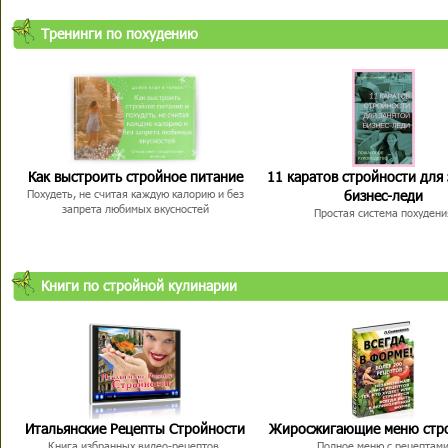
Тренинги по похудению
Как выстроить стройное питание
11 каратов стройности для
бизнес-леди
Похудеть, не считая каждую калорию и без
запрета любимых вкусностей
Простая система похудени
Книги по стройной кулинарии
Итальянские Рецепты Стройности
Жиросжигающие меню стр
Книга избранных видео-рецептов,
Полное меню с рецептам