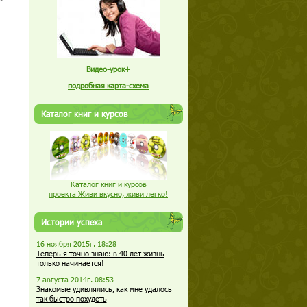
Видео-урок+
подробная карта-схема
Каталог книг и курсов
Каталог книг и курсов
проекта Живи вкусно, живи легко!
Истории успеха
16 ноября 2015г. 18:28
Теперь я точно знаю: в 40 лет жизнь
только начинается!
7 августа 2014г. 08:53
Знакомые удивлялись, как мне удалось
так быстро похудеть