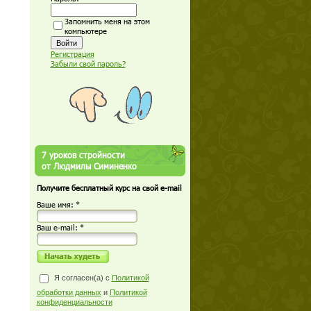
Запомнить меня на этом
компьютере
Регистрация
Забыли свой пароль?
7 уроков стройности
от Людмилы Симиненко
Получите бесплатный курс на свой e-mail
Ваше имя: *
Ваш е-mail: *
Я согласен(а) с
Политикой
обработки данных
и
Политикой
конфиденциальности