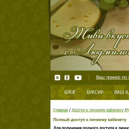
Ваш тренер по 
БЛОГ
БУКСИР
ВАШ К
Главная
/
Доступ к личному кабинету
/
Р
Полный доступ к личному кабинету
Для получения полного доступа к личн