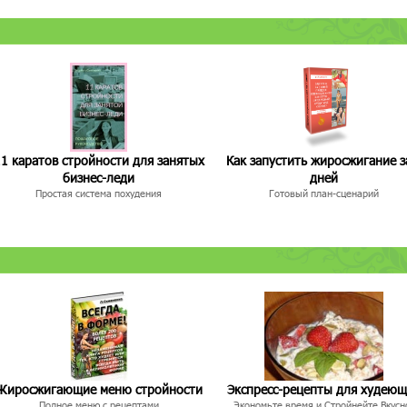
1 каратов стройности для занятых
Как запустить жиросжигание з
бизнес-леди
дней
Простая система похудения
Готовый план-сценарий
Жиросжигающие меню стройности
Экспресс-рецепты для худею
Полное меню с рецептами
Экономьте время и Стройнейте Вкусн