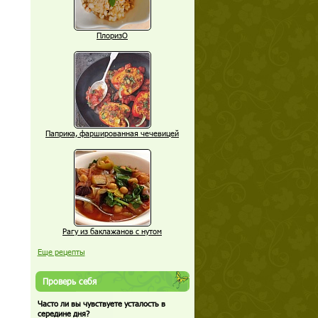
ПлоризО
Паприка, фаршированная чечевицей
Рагу из баклажанов с нутом
Еще рецепты
Проверь себя
Часто ли вы чувствуете усталость в
середине дня?