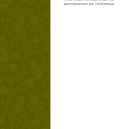
адаптированных для стройнеющих