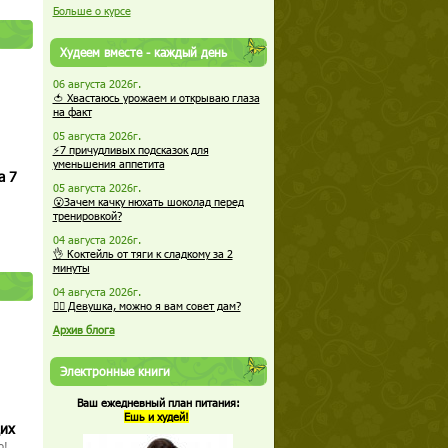
Больше о курсе
Худеем вместе - каждый день
06 августа 2026г.
🍅 Хвастаюсь урожаем и открываю глаза
на факт
05 августа 2026г.
⚡7 причудливых подсказок для
уменьшения аппетита
а 7
05 августа 2026г.
😮Зачем качку нюхать шоколад перед
тренировкой?
04 августа 2026г.
👌 Коктейль от тяги к сладкому за 2
минуты
04 августа 2026г.
🏋️‍♀️ Девушка, можно я вам совет дам?
Архив блога
Электронные книги
Ваш ежедневный план питания:
Ешь и худей!
щих
о!