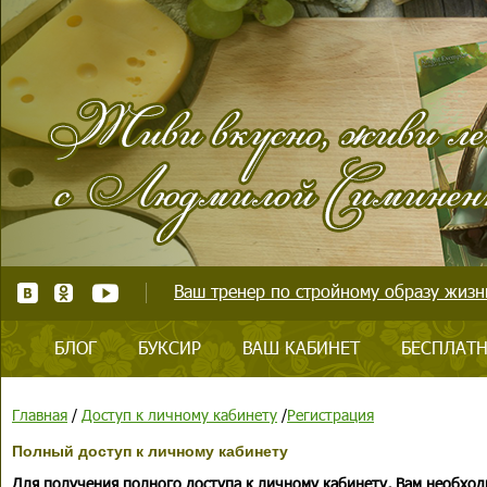
Ваш тренер по стройному образу жизни
БЛОГ
БУКСИР
ВАШ КАБИНЕТ
БЕСПЛАТН
Главная
/
Доступ к личному кабинету
/
Регистрация
Полный доступ к личному кабинету
Для получения полного доступа к личному кабинету, Вам необход