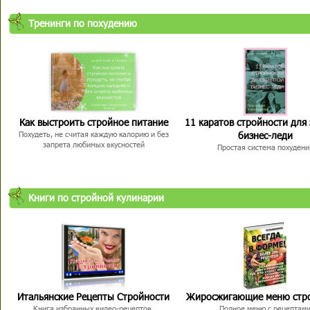
Тренинги по похудению
Как выстроить стройное питание
11 каратов стройности для
бизнес-леди
Похудеть, не считая каждую калорию и без
запрета любимых вкусностей
Простая система похудени
Книги по стройной кулинарии
Итальянские Рецепты Стройности
Жиросжигающие меню стр
Книга избранных видео-рецептов,
Полное меню с рецептам