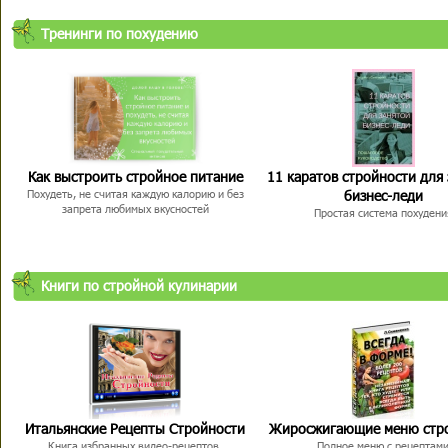
Тренинги по похудению
Как выстроить стройное питание
11 каратов стройности для
бизнес-леди
Похудеть, не считая каждую калорию и без
запрета любимых вкусностей
Простая система похудени
Книги по стройной кулинарии
Итальянские Рецепты Стройности
Жиросжигающие меню стр
Книга избранных видео-рецептов,
Полное меню с рецептам