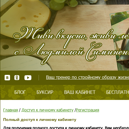
Ваш тренер по стройному образу жизни
БЛОГ
БУКСИР
ВАШ КАБИНЕТ
БЕСПЛАТН
Главная
/
Доступ к личному кабинету
/
Регистрация
Полный доступ к личному кабинету
Для получения полного доступа к личному кабинету, Вам необход