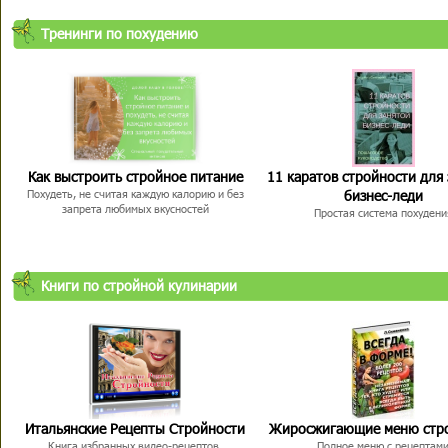
Тренинги по похудению
Как выстроить стройное питание
11 каратов стройности для
бизнес-леди
Похудеть, не считая каждую калорию и без
запрета любимых вкусностей
Простая система похудени
Книги по стройной кулинарии
Итальянские Рецепты Стройности
Жиросжигающие меню стр
Книга избранных видео-рецептов,
Полное меню с рецептам