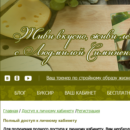
Ваш тренер по стройному образу жизни
БЛОГ
БУКСИР
ВАШ КАБИНЕТ
БЕСПЛАТН
Главная
/
Доступ к личному кабинету
/
Регистрация
Полный доступ к личному кабинету
Для получения полного доступа к личному кабинету, Вам необход