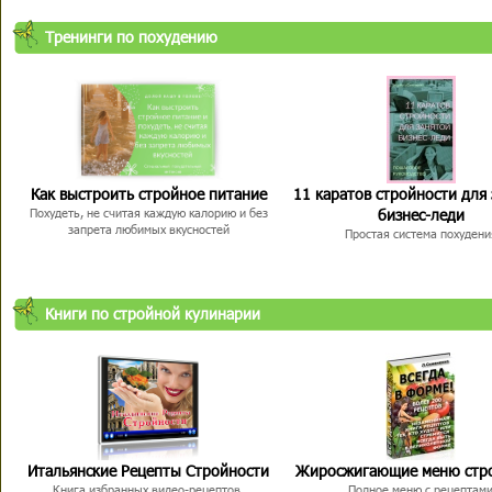
Тренинги по похудению
Как выстроить стройное питание
11 каратов стройности для
бизнес-леди
Похудеть, не считая каждую калорию и без
запрета любимых вкусностей
Простая система похудени
Книги по стройной кулинарии
Итальянские Рецепты Стройности
Жиросжигающие меню стр
Книга избранных видео-рецептов,
Полное меню с рецептам