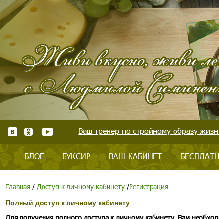
Ваш тренер по стройному образу жизни
БЛОГ
БУКСИР
ВАШ КАБИНЕТ
БЕСПЛАТН
Главная
/
Доступ к личному кабинету
/
Регистрация
Полный доступ к личному кабинету
Для получения полного доступа к личному кабинету, Вам необход