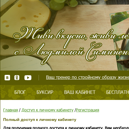
Ваш тренер по стройному образу жизни
БЛОГ
БУКСИР
ВАШ КАБИНЕТ
БЕСПЛАТН
Главная
/
Доступ к личному кабинету
/
Регистрация
Полный доступ к личному кабинету
Для получения полного доступа к личному кабинету, Вам необход