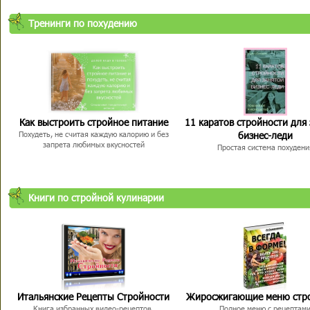
Тренинги по похудению
Как выстроить стройное питание
11 каратов стройности для
бизнес-леди
Похудеть, не считая каждую калорию и без
запрета любимых вкусностей
Простая система похудени
Книги по стройной кулинарии
Итальянские Рецепты Стройности
Жиросжигающие меню стр
Книга избранных видео-рецептов,
Полное меню с рецептам