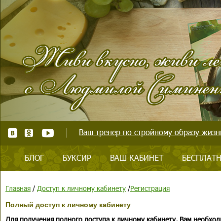
Ваш тренер по стройному образу жизни
БЛОГ
БУКСИР
ВАШ КАБИНЕТ
БЕСПЛАТН
Главная
/
Доступ к личному кабинету
/
Регистрация
Полный доступ к личному кабинету
Для получения полного доступа к личному кабинету, Вам необход