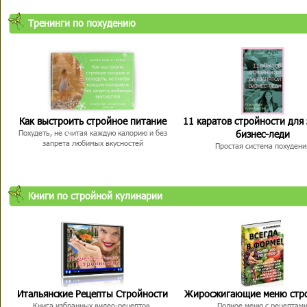
Тренинги по похудению
Как выстроить стройное питание
11 каратов стройности для
бизнес-леди
Похудеть, не считая каждую калорию и без
запрета любимых вкусностей
Простая система похудени
Книги по стройной кулинарии
Итальянские Рецепты Стройности
Жиросжигающие меню стр
Книга избранных видео-рецептов,
Полное меню с рецептам