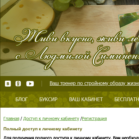
Ваш тренер по стройному образу жизни
БЛОГ
БУКСИР
ВАШ КАБИНЕТ
БЕСПЛАТН
Главная
/
Доступ к личному кабинету
/
Регистрация
Полный доступ к личному кабинету
Для получения полного доступа к личному кабинету, Вам необход