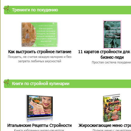
Тренинги по похудению
Как выстроить стройное питание
11 каратов стройности для
бизнес-леди
Похудеть, не считая каждую калорию и без
запрета любимых вкусностей
Простая система похудени
Книги по стройной кулинарии
Итальянские Рецепты Стройности
Жиросжигающие меню стр
Книга избранных видео-рецептов,
Полное меню с рецептам