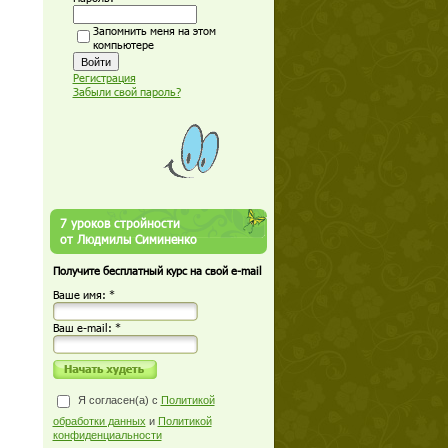
Запомнить меня на этом
компьютере
Регистрация
Забыли свой пароль?
7 уроков стройности
от Людмилы Симиненко
Получите бесплатный курс на свой e-mail
Ваше имя: *
Ваш е-mail: *
Я согласен(а) с
Политикой
обработки данных
и
Политикой
конфиденциальности