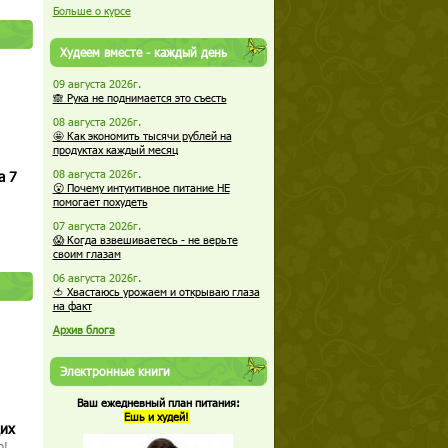
Больше о курсе
Худеем вместе - каждый день
09 августа 2026г.
🙈 Рука не поднимается это съесть
08 августа 2026г.
🤩 Как экономить тысячи рублей на
продуктах каждый месяц
а 7
08 августа 2026г.
😮 Почему интуитивное питание НЕ
помогает похудеть
07 августа 2026г.
😱 Когда взвешиваетесь - не верьте
своим глазам
06 августа 2026г.
🍅 Хвастаюсь урожаем и открываю глаза
на факт
Архив блога
Электронные книги
Ваш ежедневный план питания:
Ешь и худей!
щих
о!