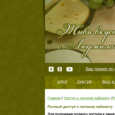
Ваш тренер по 
БЛОГ
БУКСИР
ВАШ К
Главная
/
Доступ к личному кабинету
/
Р
Полный доступ к личному кабинету
Для получения полного доступа к личн