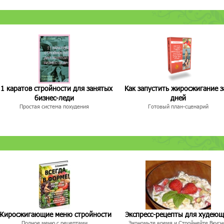
1 каратов стройности для занятых
Как запустить жиросжигание з
бизнес-леди
дней
Простая система похудения
Готовый план-сценарий
Жиросжигающие меню стройности
Экспресс-рецепты для худею
Полное меню с рецептами
Экономьте время и Стройнейте Вкусн