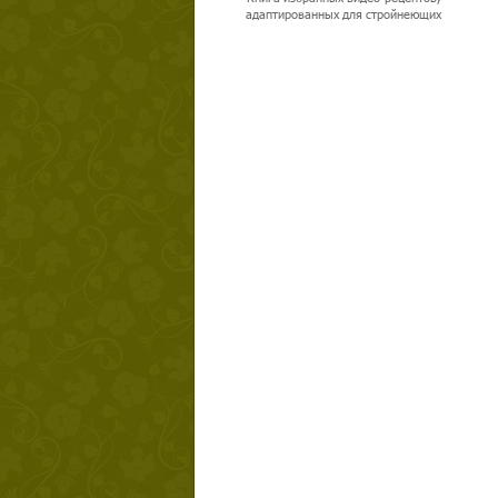
адаптированных для стройнеющих