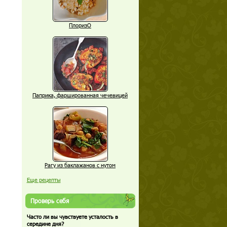
ПлоризО
Паприка, фаршированная чечевицей
Рагу из баклажанов с нутом
Еще рецепты
Проверь себя
Часто ли вы чувствуете усталость в
середине дня?