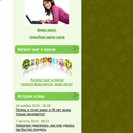
Видео-урок+
подробная карта-схема
Каталог книг и курсов
Каталог книг и курсов
проекта Живи вкусно, живи легко!
Истории успеха
16 ноября 2015г. 18:28
Теперь я точно знаю: в 40 лет жизнь
только начинается!
7 августа 2014г. 08:53
Знакомые удивлялись, как мне удалось
так быстро похудеть