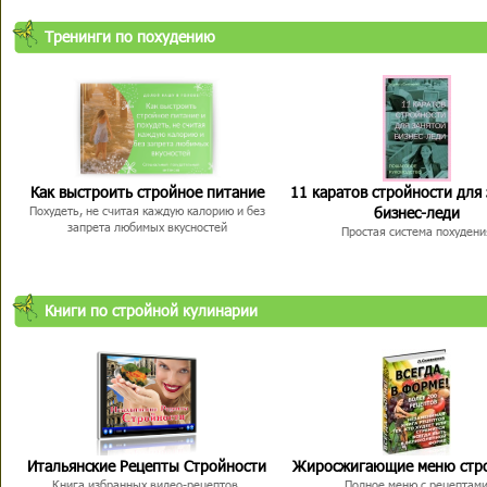
Тренинги по похудению
Как выстроить стройное питание
11 каратов стройности для
бизнес-леди
Похудеть, не считая каждую калорию и без
запрета любимых вкусностей
Простая система похудени
Книги по стройной кулинарии
Итальянские Рецепты Стройности
Жиросжигающие меню стр
Книга избранных видео-рецептов,
Полное меню с рецептам