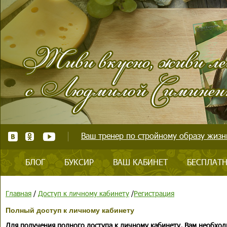
Ваш тренер по стройному образу жизни
БЛОГ
БУКСИР
ВАШ КАБИНЕТ
БЕСПЛАТН
Главная
/
Доступ к личному кабинету
/
Регистрация
Полный доступ к личному кабинету
Для получения полного доступа к личному кабинету, Вам необход