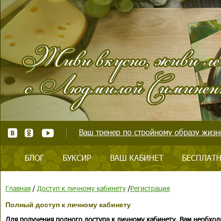
Ваш тренер по стройному образу жизни
БЛОГ
БУКСИР
ВАШ КАБИНЕТ
БЕСПЛАТН
Главная
/
Доступ к личному кабинету
/
Регистрация
Полный доступ к личному кабинету
Для получения полного доступа к личному кабинету, Вам необход