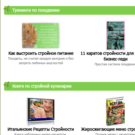
Тренинги по похудению
Как выстроить стройное питание
11 каратов стройности для
бизнес-леди
Похудеть, не считая каждую калорию и без
запрета любимых вкусностей
Простая система похудени
Книги по стройной кулинарии
Итальянские Рецепты Стройности
Жиросжигающие меню стр
Книга избранных видео-рецептов,
Полное меню с рецептам