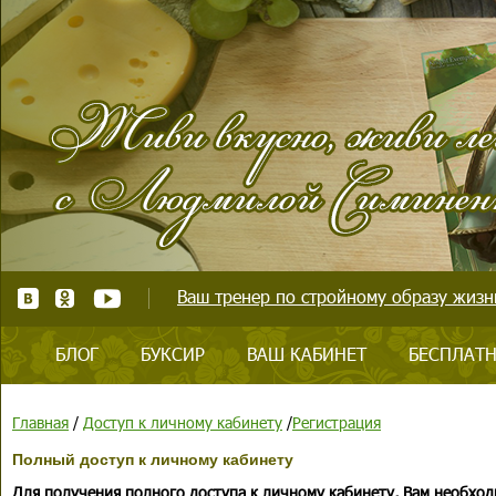
Ваш тренер по стройному образу жизни
БЛОГ
БУКСИР
ВАШ КАБИНЕТ
БЕСПЛАТН
Главная
/
Доступ к личному кабинету
/
Регистрация
Полный доступ к личному кабинету
Для получения полного доступа к личному кабинету, Вам необход