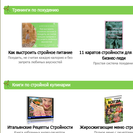
Тренинги по похудению
Как выстроить стройное питание
11 каратов стройности для
бизнес-леди
Похудеть, не считая каждую калорию и без
запрета любимых вкусностей
Простая система похудени
Книги по стройной кулинарии
Итальянские Рецепты Стройности
Жиросжигающие меню стр
Книга избранных видео-рецептов,
Полное меню с рецептам