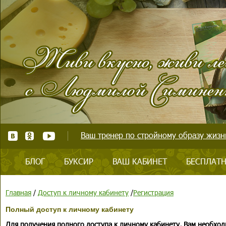
Ваш тренер по стройному образу жизни
БЛОГ
БУКСИР
ВАШ КАБИНЕТ
БЕСПЛАТН
Главная
/
Доступ к личному кабинету
/
Регистрация
Полный доступ к личному кабинету
Для получения полного доступа к личному кабинету, Вам необход