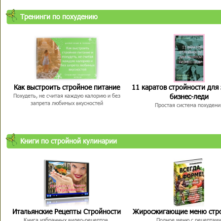
Тренинги по похудению
Как выстроить стройное питание
11 каратов стройности для
бизнес-леди
Похудеть, не считая каждую калорию и без
запрета любимых вкусностей
Простая система похудени
Книги по стройной кулинарии
Итальянские Рецепты Стройности
Жиросжигающие меню стр
Книга избранных видео-рецептов,
Полное меню с рецептам