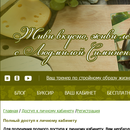
Ваш тренер по стройному образу жизни
БЛОГ
БУКСИР
ВАШ КАБИНЕТ
БЕСПЛАТН
Главная
/
Доступ к личному кабинету
/
Регистрация
Полный доступ к личному кабинету
Для получения полного доступа к личному кабинету, Вам необход