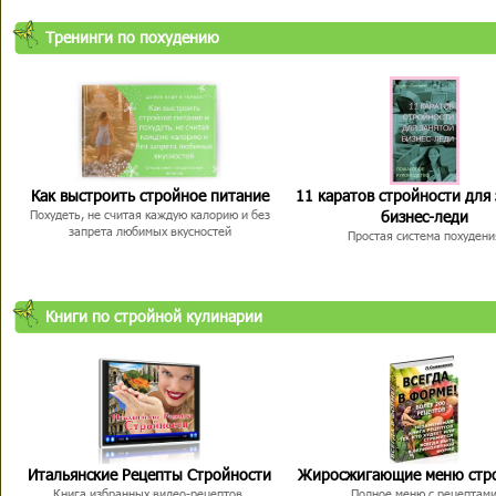
Тренинги по похудению
Как выстроить стройное питание
11 каратов стройности для
бизнес-леди
Похудеть, не считая каждую калорию и без
запрета любимых вкусностей
Простая система похудени
Книги по стройной кулинарии
Итальянские Рецепты Стройности
Жиросжигающие меню стр
Книга избранных видео-рецептов,
Полное меню с рецептам