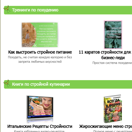
Тренинги по похудению
Как выстроить стройное питание
11 каратов стройности для
бизнес-леди
Похудеть, не считая каждую калорию и без
запрета любимых вкусностей
Простая система похудени
Книги по стройной кулинарии
Итальянские Рецепты Стройности
Жиросжигающие меню стр
Книга избранных видео-рецептов,
Полное меню с рецептам