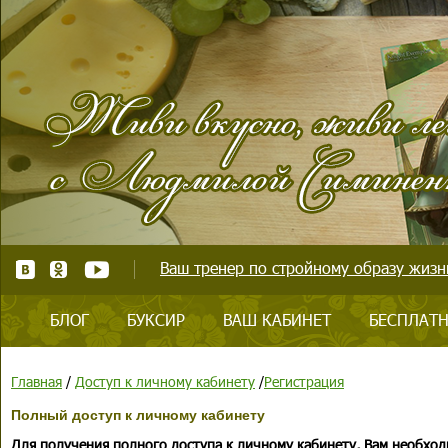
Ваш тренер по стройному образу жизни
БЛОГ
БУКСИР
ВАШ КАБИНЕТ
БЕСПЛАТН
Главная
/
Доступ к личному кабинету
/
Регистрация
Полный доступ к личному кабинету
Для получения полного доступа к личному кабинету, Вам необход