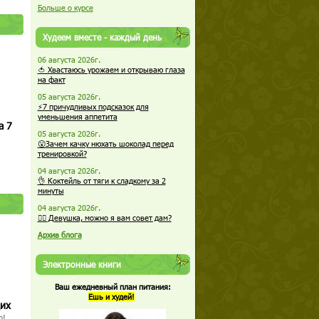
Больше о курсе
Худеем вместе - каждый день
06 августа 2026г.
🍅 Хвастаюсь урожаем и открываю глаза
на факт
05 августа 2026г.
⚡7 причудливых подсказок для
уменьшения аппетита
а 7
05 августа 2026г.
😮Зачем качку нюхать шоколад перед
тренировкой?
04 августа 2026г.
👌 Коктейль от тяги к сладкому за 2
минуты
04 августа 2026г.
🏋️‍♀️ Девушка, можно я вам совет дам?
Архив блога
Электронные книги
Ваш ежедневный план питания:
Ешь и худей!
щих
о!