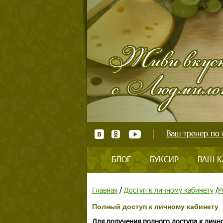
Ваш тренер по 
БЛОГ
БУКСИР
ВАШ К
Главная
/
Доступ к личному кабинету
/
Р
Полный доступ к личному кабинету
Для получения полного доступа к личн