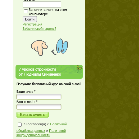
Запомнить меня на этом
компьютере
Регистрация
Забыли свой пароль?
7 уроков стройности
от Людмилы Симиненко
Получите бесплатный курс на свой e-mail
Ваше имя: *
Ваш е-mail: *
Я согласен(а) с
Политикой
обработки данных
и
Политикой
конфиденциальности