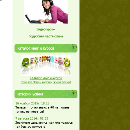
Видео-урок+
подробная карта-схема
Каталог книг и курсов
Каталог книг и курсов
проекта Живи вкусно, живи легко!
Истории успеха
16 ноября 2015г. 18:28
Теперь я точно знаю: в 40 лет жизнь
только начинается!
7 августа 2014г. 08:53
Знакомые удивлялись, как мне удалось
так быстро похудеть