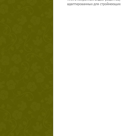
адаптированных для стройнеющих