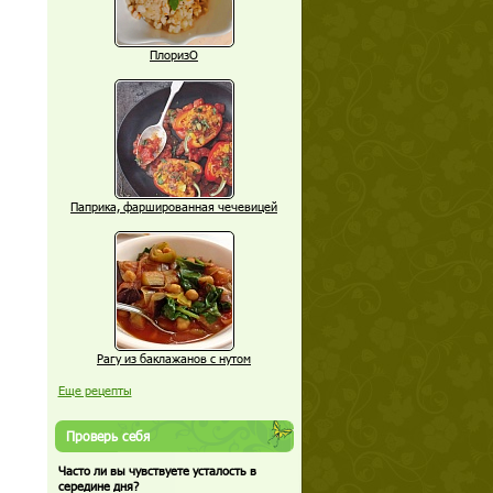
ПлоризО
Паприка, фаршированная чечевицей
Рагу из баклажанов с нутом
Еще рецепты
Проверь себя
Часто ли вы чувствуете усталость в
середине дня?