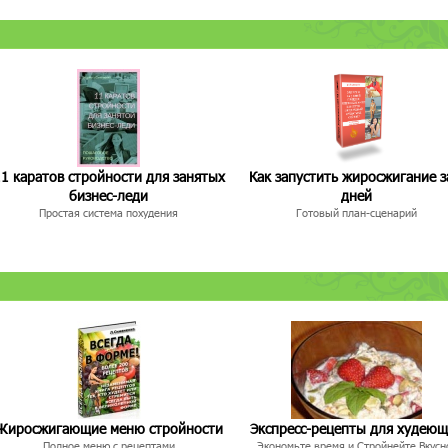
1 каратов стройности для занятых
Как запустить жиросжигание з
бизнес-леди
дней
Простая система похудения
Готовый план-сценарий
Жиросжигающие меню стройности
Экспресс-рецепты для худею
Полное меню с рецептами
Экономьте время и Стройнейте Вкусн