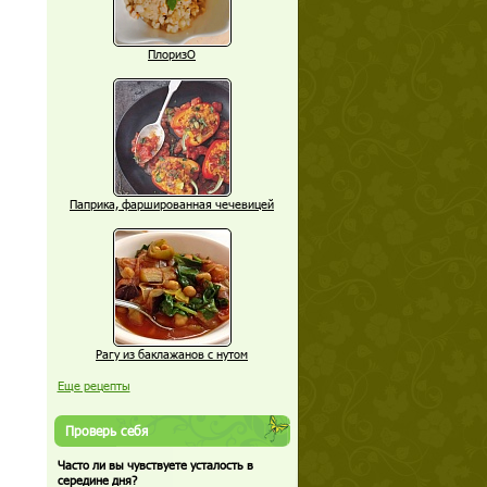
ПлоризО
Паприка, фаршированная чечевицей
Рагу из баклажанов с нутом
Еще рецепты
Проверь себя
Часто ли вы чувствуете усталость в
середине дня?