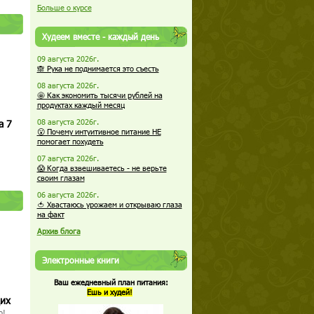
Больше о курсе
Худеем вместе - каждый день
09 августа 2026г.
🙈 Рука не поднимается это съесть
08 августа 2026г.
🤩 Как экономить тысячи рублей на
продуктах каждый месяц
а 7
08 августа 2026г.
😮 Почему интуитивное питание НЕ
помогает похудеть
07 августа 2026г.
😱 Когда взвешиваетесь - не верьте
своим глазам
06 августа 2026г.
🍅 Хвастаюсь урожаем и открываю глаза
на факт
Архив блога
Электронные книги
Ваш ежедневный план питания:
Ешь и худей!
щих
о!