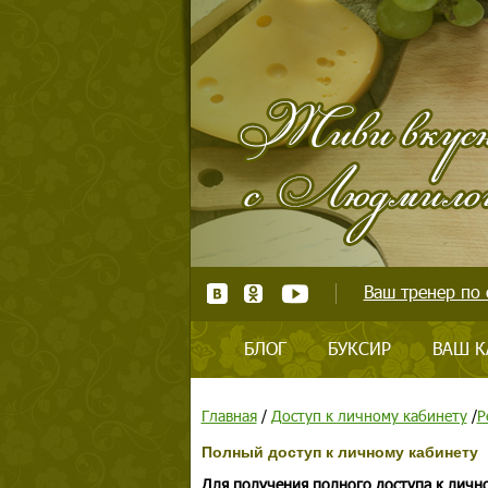
Ваш тренер по 
БЛОГ
БУКСИР
ВАШ К
Главная
/
Доступ к личному кабинету
/
Р
Полный доступ к личному кабинету
Для получения полного доступа к личн