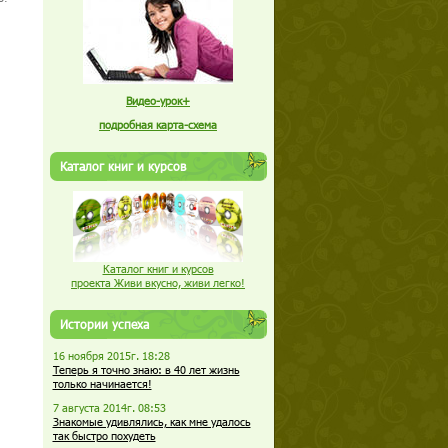
Видео-урок+
подробная карта-схема
Каталог книг и курсов
Каталог книг и курсов
проекта Живи вкусно, живи легко!
Истории успеха
16 ноября 2015г. 18:28
Теперь я точно знаю: в 40 лет жизнь
только начинается!
7 августа 2014г. 08:53
Знакомые удивлялись, как мне удалось
так быстро похудеть