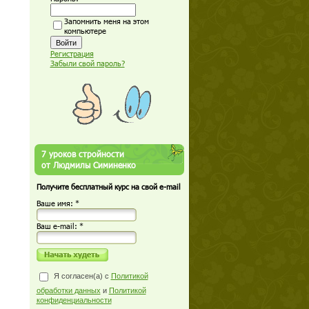
Запомнить меня на этом
компьютере
Регистрация
Забыли свой пароль?
7 уроков стройности
от Людмилы Симиненко
Получите бесплатный курс на свой e-mail
Ваше имя: *
Ваш е-mail: *
Я согласен(а) с
Политикой
обработки данных
и
Политикой
конфиденциальности