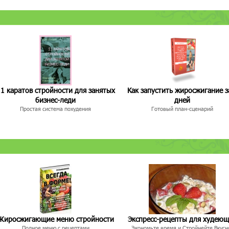
1 каратов стройности для занятых
Как запустить жиросжигание з
бизнес-леди
дней
Простая система похудения
Готовый план-сценарий
Жиросжигающие меню стройности
Экспресс-рецепты для худею
Полное меню с рецептами
Экономьте время и Стройнейте Вкусн