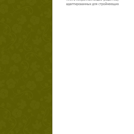
адаптированных для стройнеющих